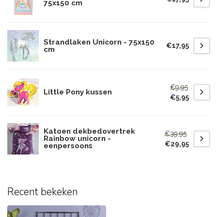
75x150 cm
Strandlaken Unicorn - 75x150
€17,95
cm
€9,95
Little Pony kussen
€5,95
Katoen dekbedovertrek
€39,95
Rainbow unicorn -
€29,95
eenpersoons
Recent bekeken