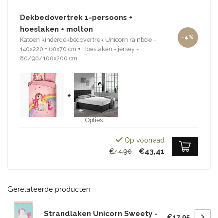
Dekbedovertrek 1-persoons +
hoeslaken + molton
-4%
Katoen kinderdekbedovertrek Unicorn rainbow -
140x220 + 60x70 cm
+
Hoeslaken - jersey -
80/90/100x200 cm
+
Opties...
Op voorraad
€43,41
€44,90
Gerelateerde producten
Strandlaken Unicorn Sweety -
€17,95