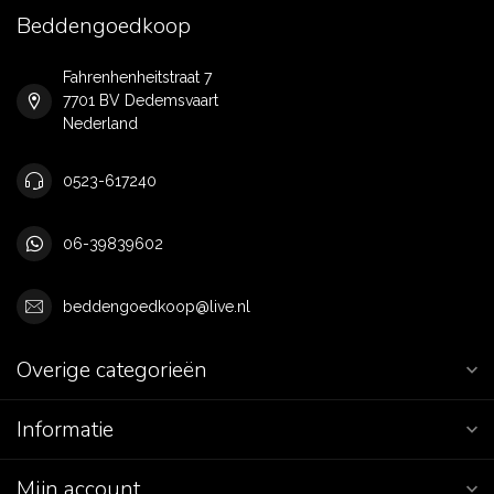
Beddengoedkoop
Fahrenhenheitstraat 7
7701 BV Dedemsvaart
Nederland
0523-617240
06-39839602
beddengoedkoop@live.nl
Overige categorieën
Informatie
Mijn account