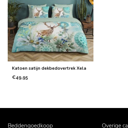
Katoen satijn dekbedovertrek Xela
€49,95
Beddengoedkoop
Overige c