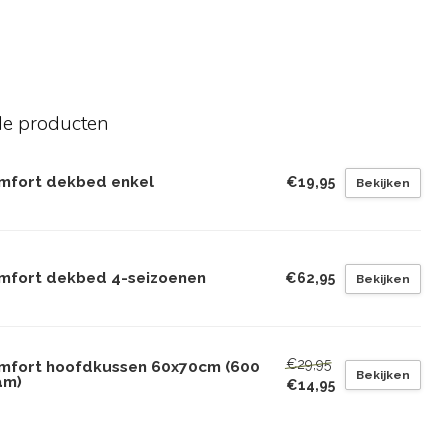
de producten
mfort dekbed enkel
€19,95
Bekijken
mfort dekbed 4-seizoenen
€62,95
Bekijken
€29,95
mfort hoofdkussen 60x70cm (600
Bekijken
am)
€14,95