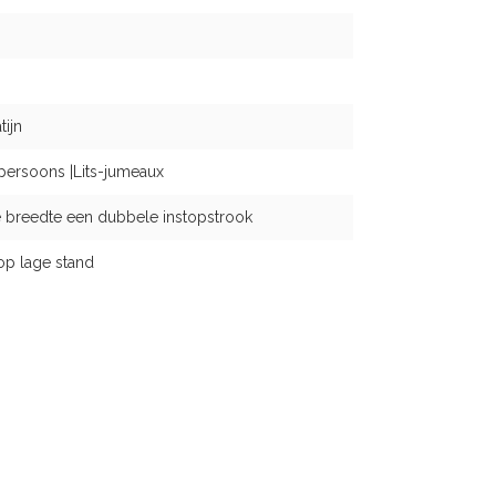
ijn
persoons |Lits-jumeaux
 breedte een dubbele instopstrook
op lage stand