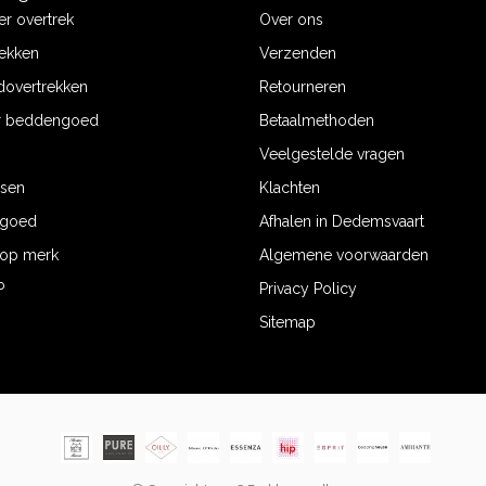
r overtrek
Over ons
ekken
Verzenden
dovertrekken
Retourneren
r beddengoed
Betaalmethoden
Veelgestelde vragen
ssen
Klachten
ngoed
Afhalen in Dedemsvaart
op merk
Algemene voorwaarden
P
Privacy Policy
Sitemap