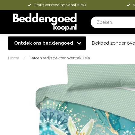
Gratis verzending vanaf €60
A
Ontdek ons beddengoed
Dekbed zonder ove
Home
/
Katoen satijn dekbedovertrek Xela