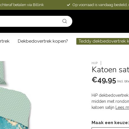
chteraf betalen via Billink
Op voorraad is vandaag besteld,
rtrek
Dekbedovertrek kopen?
Teddy dekbedovertrek 
HIP
Katoen sat
€49,95
Incl. bt
HiP dekbedovertrek 
midden met rondom 
katoen satijn
Lees m
Maak een keuze