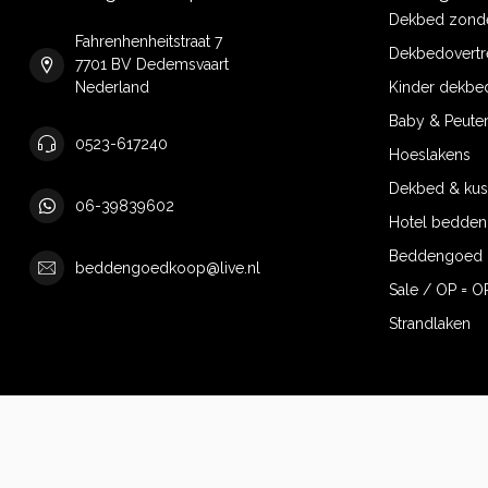
Dekbed zonde
Fahrenhenheitstraat 7
Dekbedovertr
7701 BV Dedemsvaart
Nederland
Kinder dekbe
Baby & Peute
0523-617240
Hoeslakens
Dekbed & ku
06-39839602
Hotel bedde
Beddengoed 
beddengoedkoop@live.nl
Sale / OP = O
Strandlaken