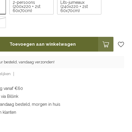
2-persoons
Lits-jumeaux
(200x220 + 2st
(240x220 + 2st
60x70cm)
60x70cm)
Toevoegen aan winkelwagen
ur besteld, vandaag verzonden!
lijken
ng vanaf €60
via Billink
vandaag besteld, morgen in huis
n klanten