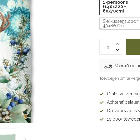
1-persoons
(140x220 +
60x70cm)
Sierkussensloop
40x80 cm
Voor 16:00 u
Toevoegen om te verge
Gratis verzendi
Achteraf betalen 
Op voorraad is 
10.000+ tevrede