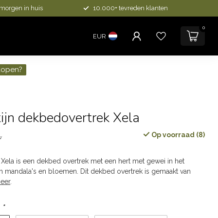
 morgen in huis
10.000+ tevreden klanten
0
EUR
kopen?
ijn dekbedovertrek Xela
Op voorraad (8)
w
Xela is een dekbed overtrek met een hert met gewei in het
mandala's en bloemen. Dit dekbed overtrek is gemaakt van
eer
.
:
*