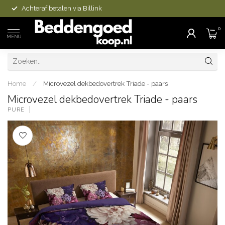
Achteraf betalen via Billink
0
MENU
Home
/
Microvezel dekbedovertrek Triade - paars
Microvezel dekbedovertrek Triade - paars
PURE