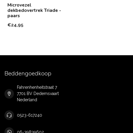
Microvezel
dekbedovertrek Triade -
paars
€24,95
Beddengoedkoop
Fahrenhenheitstraat 7
7701 BV Dedemsvaart
Nederland
0523-617240
06-39839602