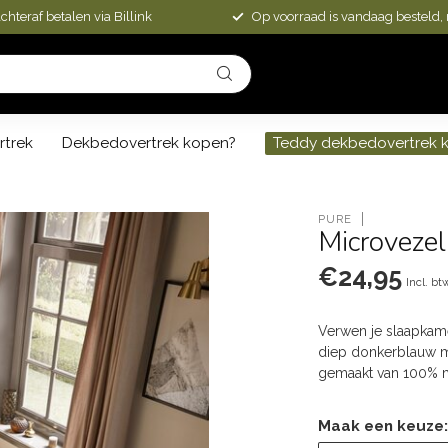
chteraf betalen via Billink
Op voorraad is vandaag besteld,
rtrek
Dekbedovertrek kopen?
Teddy dekbedovertrek 
PURE
Microvezel
€24,95
Incl. bt
Verwen je slaapkame
diep donkerblauw m
gemaakt van 100% 
Maak een keuze