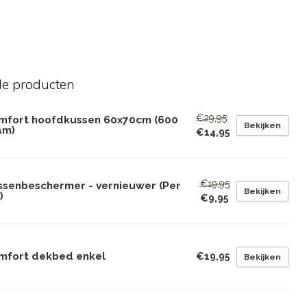
de producten
€29,95
mfort hoofdkussen 60x70cm (600
Bekijken
am)
€14,95
€19,95
ssenbeschermer - vernieuwer (Per
Bekijken
)
€9,95
mfort dekbed enkel
€19,95
Bekijken