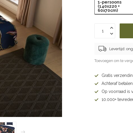
1-persoons
(140x220 +
60x70cm)
Levertijd: on
Toevoegen om te verge
Gratis verzendi
Achteraf betalen 
Op voorraad is 
10.000+ tevrede