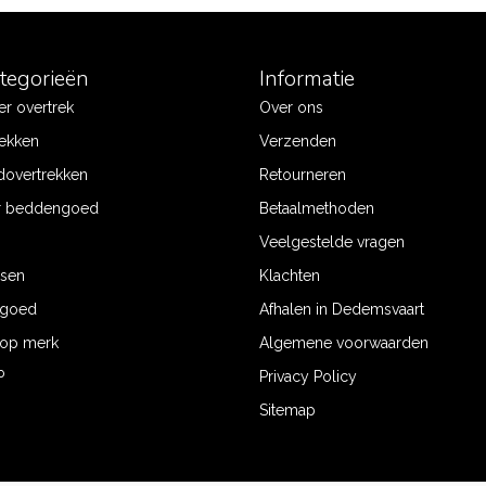
ategorieën
Informatie
r overtrek
Over ons
ekken
Verzenden
dovertrekken
Retourneren
r beddengoed
Betaalmethoden
Veelgestelde vragen
ssen
Klachten
ngoed
Afhalen in Dedemsvaart
op merk
Algemene voorwaarden
P
Privacy Policy
Sitemap