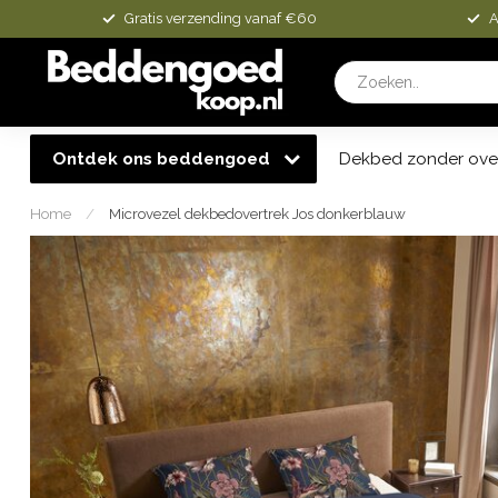
Gratis verzending vanaf €60
A
Ontdek ons beddengoed
Dekbed zonder ove
Home
/
Microvezel dekbedovertrek Jos donkerblauw