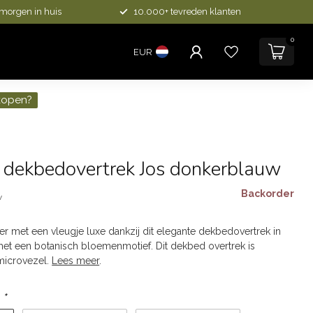
 morgen in huis
10.000+ tevreden klanten
0
EUR
kopen?
 dekbedovertrek Jos donkerblauw
Backorder
w
r met een vleugje luxe dankzij dit elegante dekbedovertrek in
et een botanisch bloemenmotief. Dit dekbed overtrek is
microvezel.
Lees meer
.
:
*