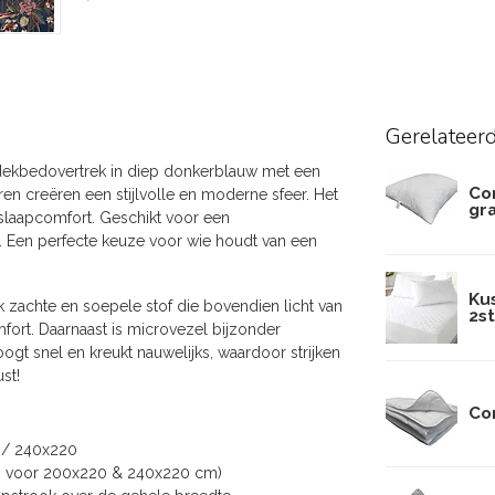
Gerelateer
 dekbedovertrek in diep donkerblauw met een
Co
en creëren een stijlvolle en moderne sfeer. Het
gr
 slaapcomfort. Geschikt voor een
Een perfecte keuze voor wie houdt van een
Ku
 zachte en soepele stof die bovendien licht van
2st
mfort. Daarnaast is microvezel bijzonder
gt snel en kreukt nauwelijks, waardoor strijken
st!
Co
 / 240x220
st. voor 200x220 & 240x220 cm)