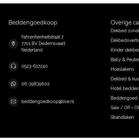
Beddengoedkoop
Overige c
Dekbed zonde
Fahrenhenheitstraat 7
Dekbedovertr
7701 BV Dedemsvaart
Nederland
Kinder dekbe
Baby & Peute
0523-617240
Hoeslakens
Dekbed & ku
06-39839602
Hotel bedde
Beddengoed 
beddengoedkoop@live.nl
Sale / OP = O
Strandlaken