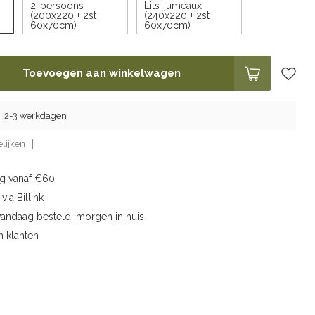
2-persoons
Lits-jumeaux
(200x220 + 2st
(240x220 + 2st
60x70cm)
60x70cm)
Toevoegen aan winkelwagen
g. 2-3 werkdagen
lijken
ng vanaf €60
via Billink
vandaag besteld, morgen in huis
n klanten