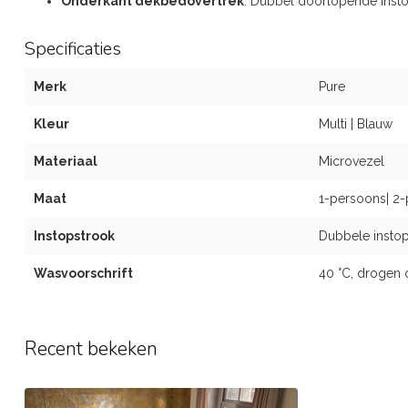
Onderkant dekbedovertrek
: Dubbel doorlopende inst
Specificaties
Merk
Pure
Kleur
Multi | Blauw
Materiaal
Microvezel
Maat
1-persoons| 2-
Instopstrook
Dubbele instop
Wasvoorschrift
40 °C, drogen 
Recent bekeken