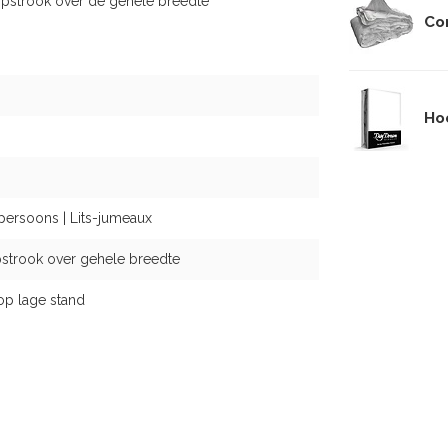
opstrook over de gehele breedte
Co
Hoe
persoons | Lits-jumeaux
strook over gehele breedte
op lage stand