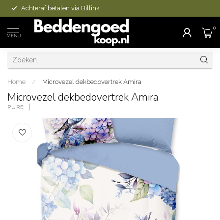
Achteraf betalen via Billink
0
MENU
Home
/
Microvezel dekbedovertrek Amira
Microvezel dekbedovertrek Amira
PURE