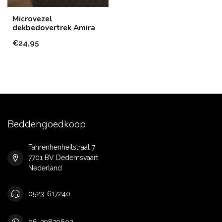
Microvezel
dekbedovertrek Amira
€24,95
Beddengoedkoop
Fahrenhenheitstraat 7
7701 BV Dedemsvaart
Nederland
0523-617240
06-39839602