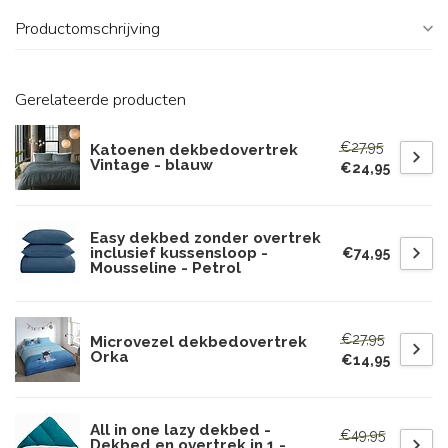
Productomschrijving
Gerelateerde producten
€27,95
Katoenen dekbedovertrek
Vintage - blauw
€24,95
Easy dekbed zonder overtrek
inclusief kussensloop -
€74,95
Mousseline - Petrol
€27,95
Microvezel dekbedovertrek
Orka
€14,95
All in one lazy dekbed -
€49,95
Dekbed en overtrek in 1 -