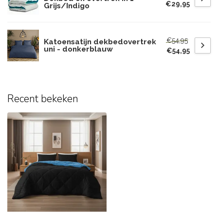
€29,95
Grijs/Indigo
€54,95
Katoensatijn dekbedovertrek
uni - donkerblauw
€54,95
Recent bekeken