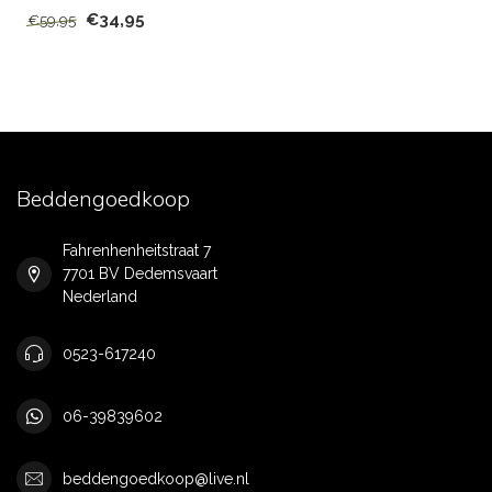
€34,95
€59,95
Beddengoedkoop
Fahrenhenheitstraat 7
7701 BV Dedemsvaart
Nederland
0523-617240
06-39839602
beddengoedkoop@live.nl