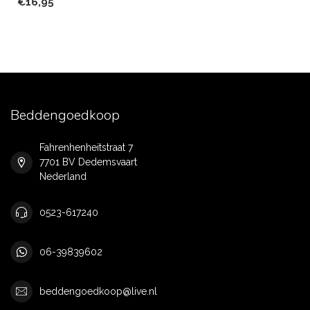
€16,95
Beddengoedkoop
Fahrenhenheitstraat 7
7701 BV Dedemsvaart
Nederland
0523-617240
06-39839602
beddengoedkoop@live.nl