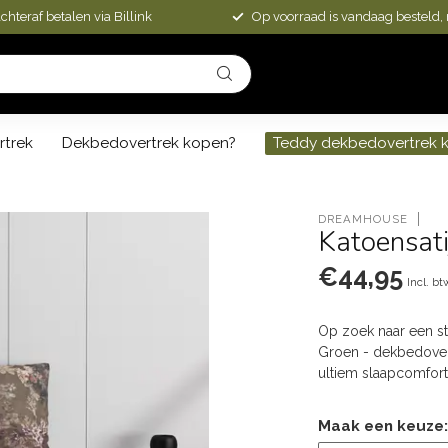
chteraf betalen via Billink
Op voorraad is vandaag besteld,
rtrek
Dekbedovertrek kopen?
Teddy dekbedovertrek 
DREAMHOUSE
Katoensati
€44,95
Incl. bt
Op zoek naar een s
Groen - dekbedovert
ultiem slaapcomfor
Maak een keuze