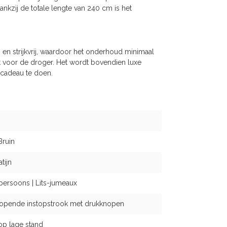
Dankzij de totale lengte van 240 cm is het
ij en strijkvrij, waardoor het onderhoud minimaal
t voor de droger. Het wordt bovendien luxe
 cadeau te doen.
Bruin
tijn
persoons | Lits-jumeaux
opende instopstrook met drukknopen
op lage stand