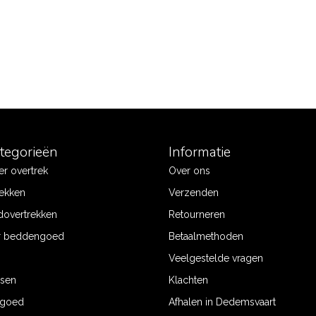
ategorieën
Informatie
r overtrek
Over ons
ekken
Verzenden
dovertrekken
Retourneren
r beddengoed
Betaalmethoden
Veelgestelde vragen
ssen
Klachten
ngoed
Afhalen in Dedemsvaart