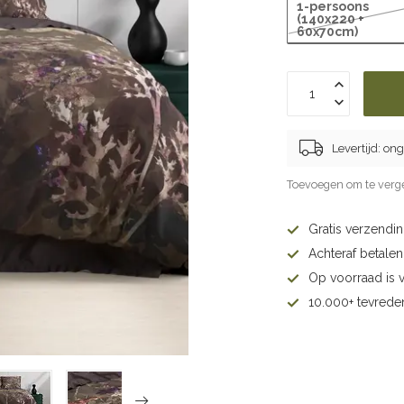
1-persoons
(140x220 +
60x70cm)
Levertijd: o
Toevoegen om te verge
Gratis verzendi
Achteraf betalen 
Op voorraad is 
10.000+ tevrede