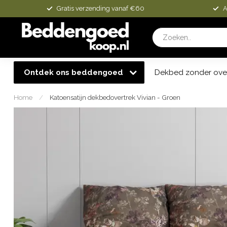
Gratis verzending vanaf €60
A
Ontdek ons beddengoed
Dekbed zonder ove
Home
/
Katoensatijn dekbedovertrek Vivian - Groen