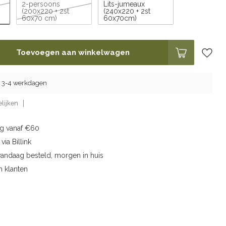
2-persoons
Lits-jumeaux
(200x220 + 2st
(240x220 + 2st
60x70 cm)
60x70cm)
Toevoegen aan winkelwagen
ng 3-4 werkdagen
lijken
ng vanaf €60
via Billink
vandaag besteld, morgen in huis
n klanten