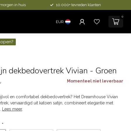
 morgen in huis
10.000+ tevreden klanten
0
EUR
kopen?
jn dekbedovertrek Vivian - Groen
Momenteel niet leverbaar
w
tijlvol en comfortabel dekbedovertrek? Het Dreamhouse Vivian
rek, vervaardigd uit katoen satijn, combineert elegantie met
t.
Lees meer
.
:
*