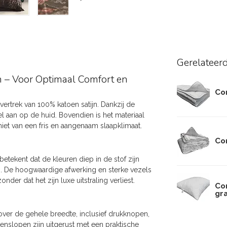
Gerelateer
n – Voor Optimaal Comfort en
Co
vertrek van 100% katoen satijn. Dankzij de
el aan op de huid. Bovendien is het materiaal
et van een fris en aangenaam slaapklimaat.
Co
betekent dat de kleuren diep in de stof zijn
. De hoogwaardige afwerking en sterke vezels
der dat het zijn luxe uitstraling verliest.
Co
gr
over de gehele breedte, inclusief drukknopen,
senslopen zijn uitgerust met een praktische