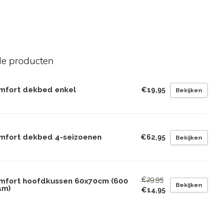
de producten
mfort dekbed enkel
€19,95
Bekijken
mfort dekbed 4-seizoenen
€62,95
Bekijken
€29,95
mfort hoofdkussen 60x70cm (600
Bekijken
am)
€14,95