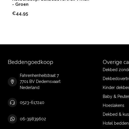
- Groen
€44,95
Beddengoedkoop
Overige c
Dekbed zonde
Fahrenhenheitstraat 7
Dekbedovertr
7701 BV Dedemsvaart
Nederland
Kinder dekbe
Baby & Peute
0523-617240
Hoeslakens
Dekbed & ku
06-39839602
Hotel bedde