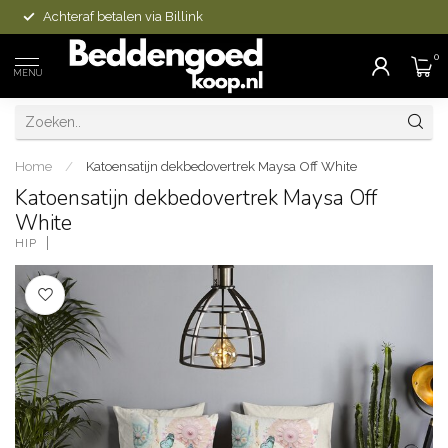
Achteraf betalen via Billink
0
MENU
Home
/
Katoensatijn dekbedovertrek Maysa Off White
Katoensatijn dekbedovertrek Maysa Off
White
HIP