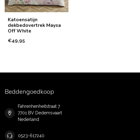
Katoensatijn
dekbedovertrek Maysa
Off White
€49,95
Beddengoedkoop
Fahrenhenheitstraat 7
7701 BV Dedemsvaart
Nederland
0523-617240