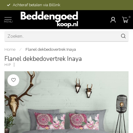
Achteraf betalen via Billink
0
MENU
Home
/
Flanel dekbedovertrek Inaya
Flanel dekbedovertrek Inaya
HIP