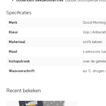
Onderkant dekbedovertrek
: Dubbel doorlopende inst
Specificaties
Merk
Good Morning
Kleur
Grijs | Antraciet
Materiaal
100% katoen
Maat
1-persoons (1
Instopstrook
over de gehele
Wasvoorschrift
40 °C, drogen 
Recent bekeken