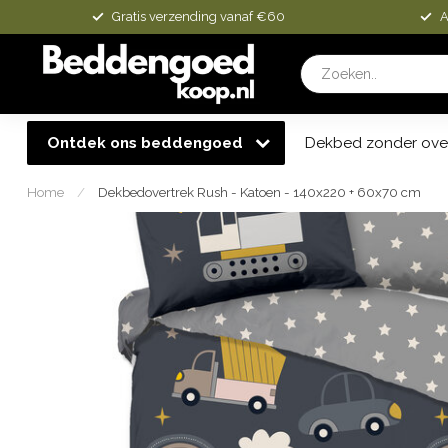
Gratis verzending vanaf €60
A
Ontdek ons beddengoed
Dekbed zonder ove
Home
/
Dekbedovertrek Rush - Katoen - 140x220 + 60x70 cm