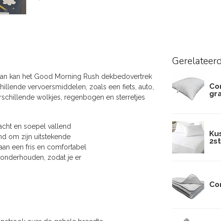
Gerelateer
? Dan kan het Good Morning Rush dekbedovertrek
Co
chillende vervoersmiddelen, zoals een fiets, auto,
gr
erschillende wolkjes, regenbogen en sterretjes
acht en soepel vallend
Ku
end om zijn uitstekende
2st
an een fris en comfortabel
e onderhouden, zodat je er
Co