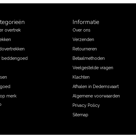
ategorieën
Informatie
r overtrek
Over ons
ekken
Verzenden
dovertrekken
Retourneren
r beddengoed
Betaalmethoden
Veelgestelde vragen
ssen
Klachten
ngoed
Afhalen in Dedemsvaart
op merk
Algemene voorwaarden
P
Privacy Policy
Sitemap