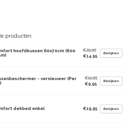
de producten
€29,95
mfort hoofdkussen 60x70cm (600
Bekijken
am)
€14,95
€19,95
ssenbeschermer - vernieuwer (Per
Bekijken
)
€9,95
mfort dekbed enkel
€19,95
Bekijken