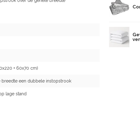
opstrook over de gehele breedte
Co
Ge
ve
40x220 + 60x70 cm)
 breedte een dubbele instopstrook
op lage stand