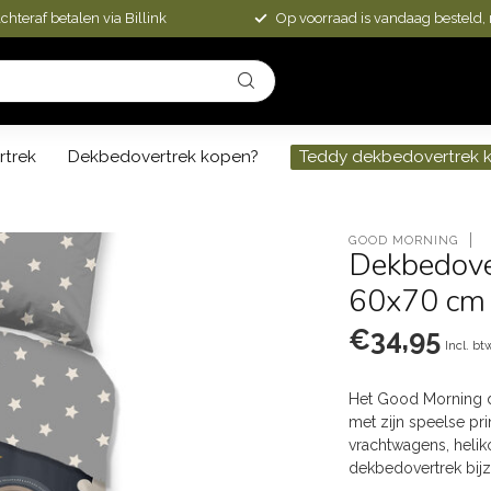
chteraf betalen via Billink
Op voorraad is vandaag besteld,
rtrek
Dekbedovertrek kopen?
Teddy dekbedovertrek 
GOOD MORNING
Dekbedove
60x70 cm
€34,95
Incl. bt
Het Good Morning d
met zijn speelse pri
vrachtwagens, helik
dekbedovertrek bij