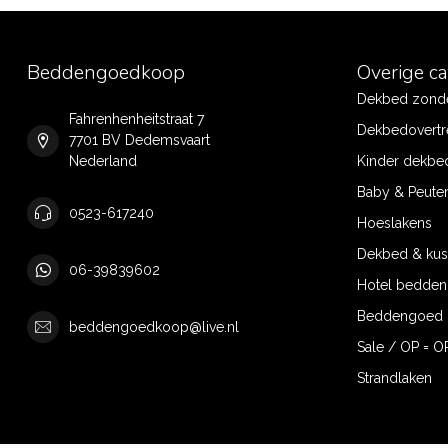
Beddengoedkoop
Overige c
Dekbed zonde
Fahrenhenheitstraat 7
Dekbedovertr
7701 BV Dedemsvaart
Nederland
Kinder dekbe
Baby & Peute
0523-617240
Hoeslakens
Dekbed & ku
06-39839602
Hotel bedde
Beddengoed 
beddengoedkoop@live.nl
Sale / OP = O
Strandlaken