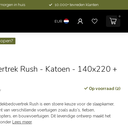
 morgen in huis
10.000+ tevreden klanten
0
EUR
kopen?
rtrek Rush - Katoen - 140x220 +
Op voorraad (2)
w
ekbedovertrek Rush is een stoere keuze voor de slaapkamer,
nt van verschillende voertuigen zoals auto's, fietsen,
opters, en bouwvoertuigen. Dit levendige ontwerp maakt het
zonder
Lees meer
.