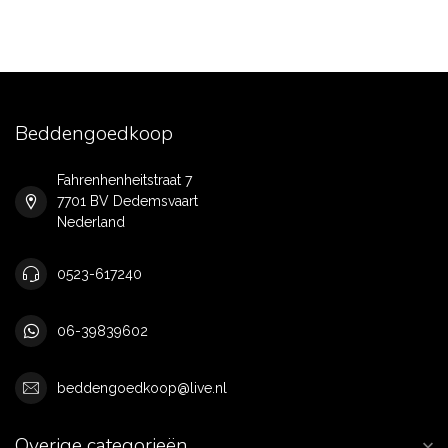
Beddengoedkoop
Fahrenhenheitstraat 7
7701 BV Dedemsvaart
Nederland
0523-617240
06-39839602
beddengoedkoop@live.nl
Overige categorieën