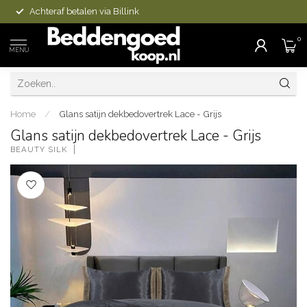
Achteraf betalen via Billink
0
MENU
Home
/
Glans satijn dekbedovertrek Lace - Grijs
Glans satijn dekbedovertrek Lace - Grijs
BEAUTY SILK