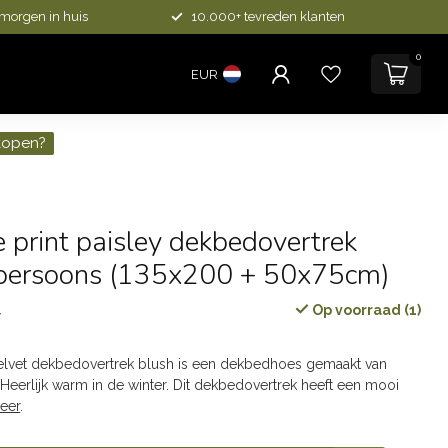
 morgen in huis
10.000+ tevreden klanten
0
EUR
kopen?
ie print paisley dekbedovertrek
-persoons (135x200 + 50x75cm)
Op voorraad (1)
w
 velvet dekbedovertrek blush is een dekbedhoes gemaakt van
 Heerlijk warm in de winter. Dit dekbedovertrek heeft een mooi
eer
.