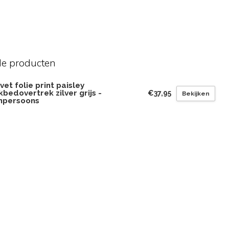
de producten
vet folie print paisley
bedovertrek zilver grijs -
€37,95
Bekijken
npersoons