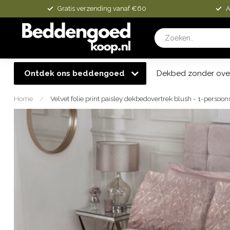
Gratis verzending vanaf €60
A
Ontdek ons beddengoed
Dekbed zonder ove
Home
/
Velvet folie print paisley dekbedovertrek blush - 1-perso