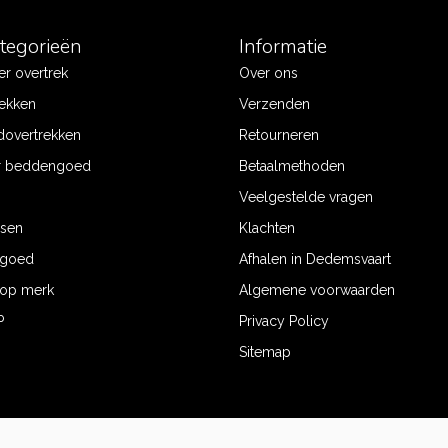
ategorieën
Informatie
r overtrek
Over ons
ekken
Verzenden
dovertrekken
Retourneren
r beddengoed
Betaalmethoden
Veelgestelde vragen
ssen
Klachten
ngoed
Afhalen in Dedemsvaart
op merk
Algemene voorwaarden
P
Privacy Policy
Sitemap