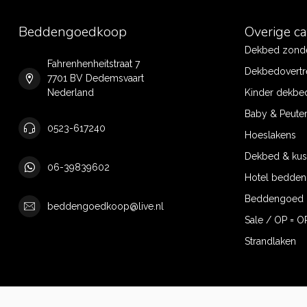
Beddengoedkoop
Overige c
Dekbed zonde
Fahrenhenheitstraat 7
Dekbedovertr
7701 BV Dedemsvaart
Nederland
Kinder dekbe
Baby & Peute
0523-617240
Hoeslakens
Dekbed & ku
06-39839602
Hotel bedde
Beddengoed 
beddengoedkoop@live.nl
Sale / OP = O
Strandlaken