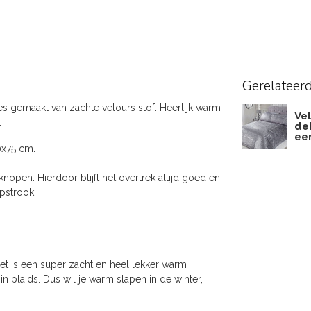
Gerelateer
es gemaakt van zachte velours stof. Heerlijk warm
Vel
.
dek
ee
0x75 cm.
open. Hierdoor blijft het overtrek altijd goed en
opstrook
et is een super zacht en heel lekker warm
n plaids. Dus wil je warm slapen in de winter,