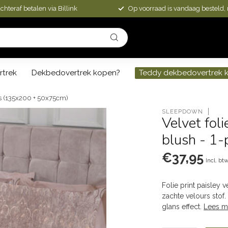
chteraf betalen via Billink
Op voorraad is vandaag besteld,
rtrek
Dekbedovertrek kopen?
Teddy dekbedovertrek 
ons (135x200 + 50x75cm)
SLEEPDOWN
Velvet fol
blush - 1
€37,95
Incl. bt
Folie print paisley
zachte velours stof.
glans effect.
Lees m