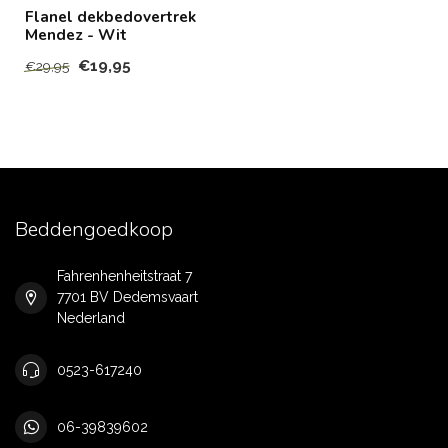
Flanel dekbedovertrek
Mendez - Wit
€19,95
€29,95
Beddengoedkoop
Fahrenhenheitstraat 7
7701 BV Dedemsvaart
Nederland
0523-617240
06-39839602