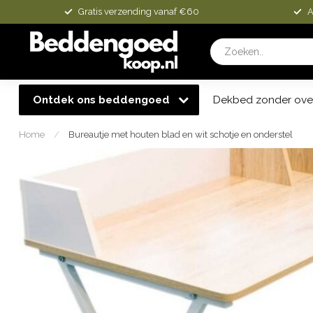
Gratis verzending vanaf €60
A
Ontdek ons beddengoed
Dekbed zonder ove
Home
/
Bureautje met houten blad en wit schotje en onderstel