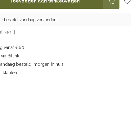
Toevoegen aan winkelwagen
ur besteld, vandaag verzonden!
lijken
ng vanaf €60
via Billink
vandaag besteld, morgen in huis
n klanten