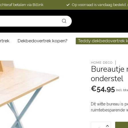
chteraf betalen via Billink
Op voorraad is vandaag besteld,
rtrek
Dekbedovertrek kopen?
Teddy dekbedovertrek 
HOME DECO
Bureautje 
onderstel
€54,95
Incl. bt
Dit witte bureau is 
ruimtebesparende w