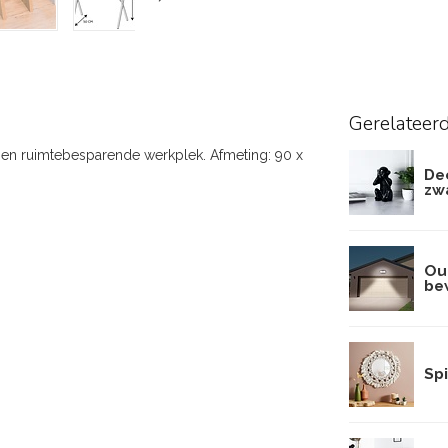
Gerelateer
te en ruimtebesparende werkplek. Afmeting: 90 x
De
zw
Out
be
Sp