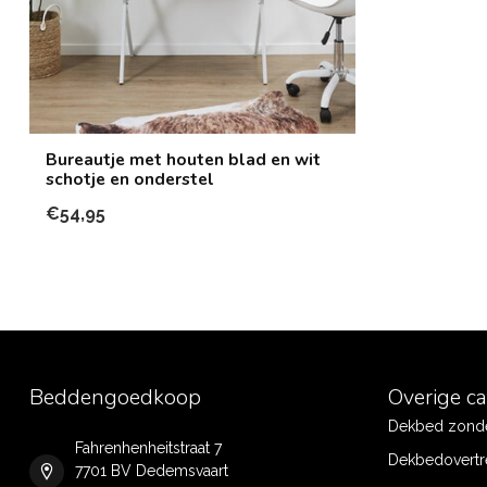
Bureautje met houten blad en wit
schotje en onderstel
€54,95
Beddengoedkoop
Overige c
Dekbed zonde
Fahrenhenheitstraat 7
Dekbedovertr
7701 BV Dedemsvaart