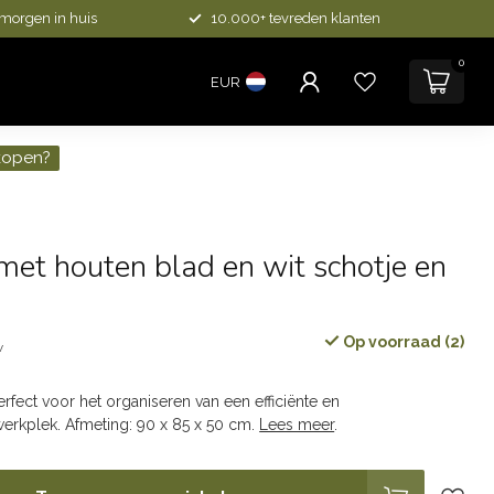
 morgen in huis
10.000+ tevreden klanten
0
EUR
kopen?
met houten blad en wit schotje en
Op voorraad (2)
w
perfect voor het organiseren van een efficiënte en
erkplek. Afmeting: 90 x 85 x 50 cm.
Lees meer
.