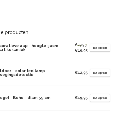
de producten
€29,95
coratieve aap - hoogte 30cm -
Bekijken
art keramiek
€19,95
door - solar led lamp -
€12,95
Bekijken
wegingsdetectie
iegel - Boho - diam 55 cm
€19,95
Bekijken