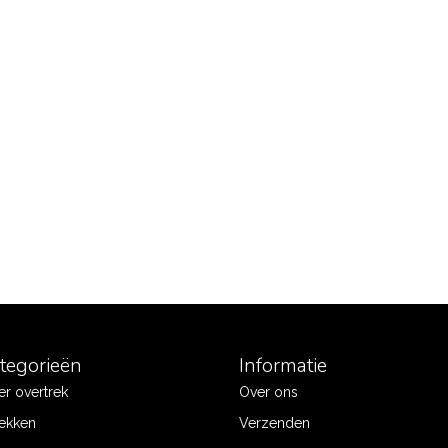
ategorieën
Informatie
r overtrek
Over ons
ekken
Verzenden