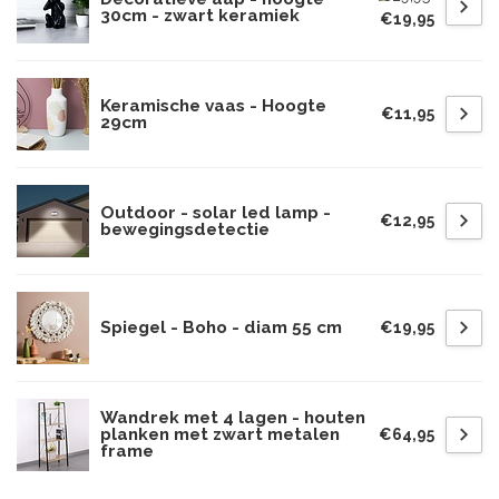
30cm - zwart keramiek
€19,95
Keramische vaas - Hoogte
€11,95
29cm
Outdoor - solar led lamp -
€12,95
bewegingsdetectie
Spiegel - Boho - diam 55 cm
€19,95
Wandrek met 4 lagen - houten
planken met zwart metalen
€64,95
frame