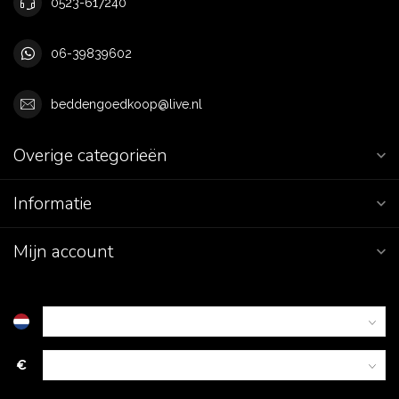
0523-617240
06-39839602
beddengoedkoop@live.nl
Overige categorieën
Informatie
Mijn account
€