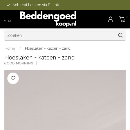
Achteraf betalen via Billink
0
MENU
Home
/
Hoeslaken - katoen - zand
Hoeslaken - katoen - zand
GOOD MORNING