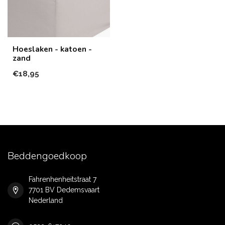
Hoeslaken - katoen -
zand
€18,95
Beddengoedkoop
Fahrenhenheitstraat 7
7701 BV Dedemsvaart
Nederland