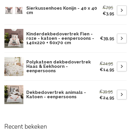
€7,95
Sierkussenhoes Konijn - 40 x 40
cm
€3,95
Kinderdekbedovertrek Fien -
roze - katoen - eenpersoons -
€39,95
140x220 + 60x70 cm
Polykatoen dekbedovertrek
€24,95
Haas & Eekhoorn -
€14,95
eenpersoons
€39,95
Dekbedovertrek animals -
Katoen - eenpersoons
€24,95
Recent bekeken