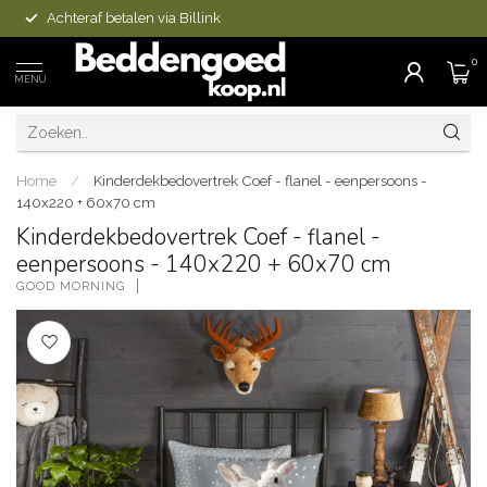
Achteraf betalen via Billink
0
MENU
Home
/
Kinderdekbedovertrek Coef - flanel - eenpersoons -
140x220 + 60x70 cm
Kinderdekbedovertrek Coef - flanel -
eenpersoons - 140x220 + 60x70 cm
GOOD MORNING