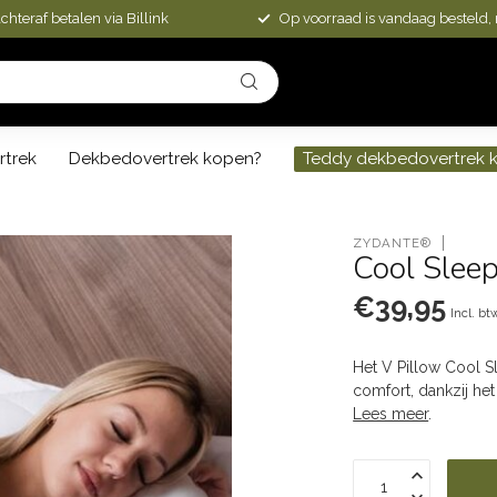
chteraf betalen via Billink
Op voorraad is vandaag besteld,
rtrek
Dekbedovertrek kopen?
Teddy dekbedovertrek 
ZYDANTE®
Cool Sleep
€39,95
Incl. bt
Het V Pillow Cool S
comfort, dankzij he
Lees meer
.