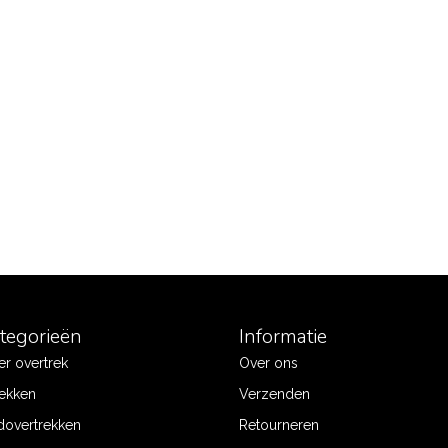
ategorieën
Informatie
r overtrek
Over ons
ekken
Verzenden
dovertrekken
Retourneren