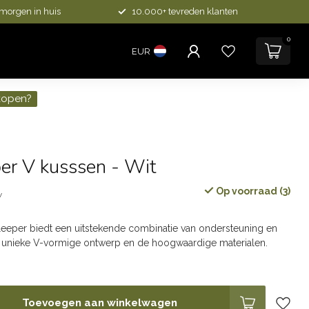
 morgen in huis
10.000+ tevreden klanten
0
EUR
kopen?
er V kusssen - Wit
Op voorraad (3)
w
leeper biedt een uitstekende combinatie van ondersteuning en
t unieke V-vormige ontwerp en de hoogwaardige materialen.
Toevoegen aan winkelwagen