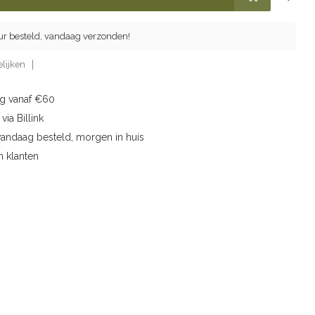
ur besteld, vandaag verzonden!
lijken
ng vanaf €60
via Billink
vandaag besteld, morgen in huis
n klanten