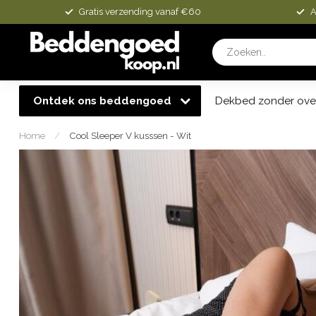
Gratis verzending vanaf €60
A
Ontdek ons beddengoed
Dekbed zonder ove
Home
/
Cool Sleeper V kusssen - Wit