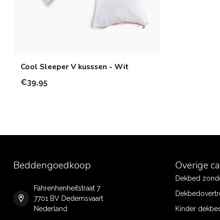
Cool Sleeper V kusssen - Wit
€39,95
Beddengoedkoop
Overige c
Dekbed zonde
Fahrenhenheitstraat 7
Dekbedovertr
7701 BV Dedemsvaart
Nederland
Kinder dekbe