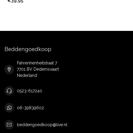
€39,95
Beddengoedkoop
Fahrenhenheitstraat 7
7701 BV Dedemsvaart
Nederland
0523-617240
06-39839602
beddengoedkoop@live.nl