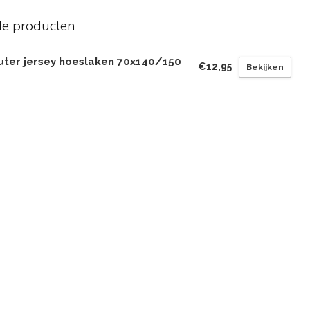
de producten
uter jersey hoeslaken 70x140/150
€12,95
Bekijken