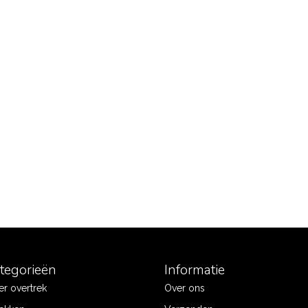
ategorieën
Informatie
r overtrek
Over ons