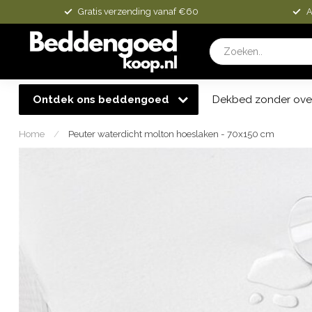
Gratis verzending vanaf €60
A
Ontdek ons beddengoed
Dekbed zonder ove
Home
/
Peuter waterdicht molton hoeslaken - 70x150 cm