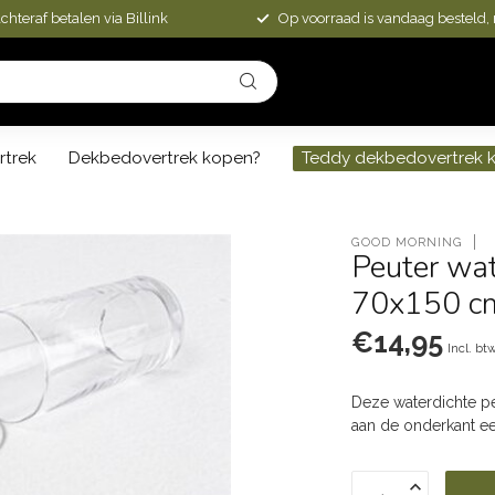
chteraf betalen via Billink
Op voorraad is vandaag besteld,
rtrek
Dekbedovertrek kopen?
Teddy dekbedovertrek 
GOOD MORNING
Peuter wat
70x150 c
€14,95
Incl. bt
Deze waterdichte p
aan de onderkant ee