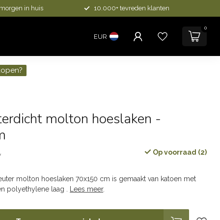
 morgen in huis
10.000+ tevreden klanten
0
EUR
kopen?
erdicht molton hoeslaken -
m
Op voorraad (2)
w
euter molton hoeslaken 70x150 cm is gemaakt van katoen met
n polyethylene laag .
Lees meer
.