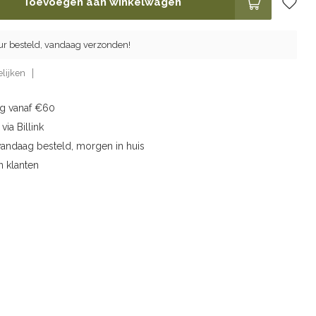
Toevoegen aan winkelwagen
ur besteld, vandaag verzonden!
lijken
ng vanaf €60
via Billink
vandaag besteld, morgen in huis
n klanten