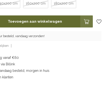
140x200 cm
160x200 cm
180x200 cm
Toevoegen aan winkelwagen
ur besteld, vandaag verzonden!
lijken
ng vanaf €60
via Billink
vandaag besteld, morgen in huis
n klanten