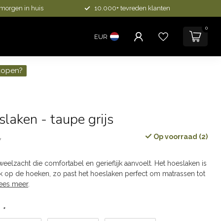
 morgen in huis
10.000+ tevreden klanten
0
EUR
kopen?
slaken - taupe grijs
Op voorraad (2)
w
weelzacht die comfortabel en gerieflijk aanvoelt. Het hoeslaken is
ek op de hoeken, zo past het hoeslaken perfect om matrassen tot
ees meer
.
:
*