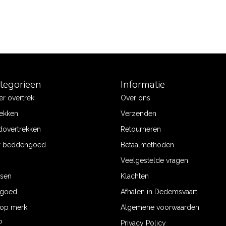
ategorieën
Informatie
r overtrek
Over ons
ekken
Verzenden
dovertrekken
Retourneren
r beddengoed
Betaalmethoden
Veelgestelde vragen
ssen
Klachten
ngoed
Afhalen in Dedemsvaart
op merk
Algemene voorwaarden
P
Privacy Policy