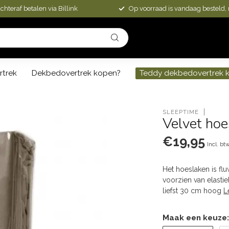
chteraf betalen via Billink
Op voorraad is vandaag besteld,
rtrek
Dekbedovertrek kopen?
Teddy dekbedovertrek 
SLEEPTIME
Velvet hoe
€19,95
Incl. bt
Het hoeslaken is flu
voorzien van elasti
liefst 30 cm hoog
L
Maak een keuze