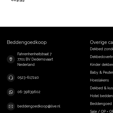
Beddengoedkoop
Overige c
Dekbed zonde
Fahrenhenheitstraat 7
Dekbedovertr
7701 BV Dedemsvaart
Nederland
Kinder dekbe
Baby & Peute
0523-617240
Hoeslakens
Dekbed & ku
06-39839602
Hotel bedde
Beddengoed 
beddengoedkoop@live.nl
Sale / OP = O