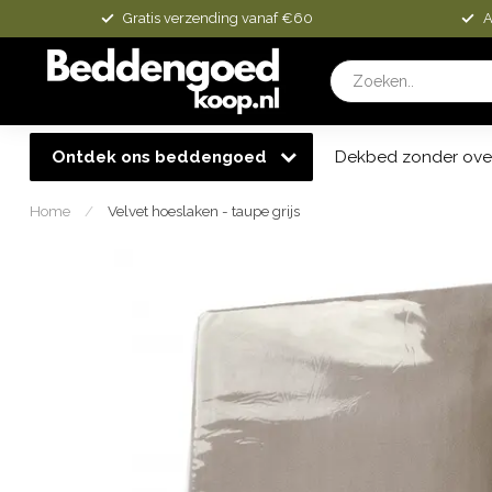
Gratis verzending vanaf €60
A
Ontdek ons beddengoed
Dekbed zonder ove
Home
/
Velvet hoeslaken - taupe grijs