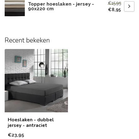
€15,95
Topper hoeslaken - jersey -
90x220 cm
€8,95
Recent bekeken
Hoeslaken - dubbel
jersey - antraciet
€23,95