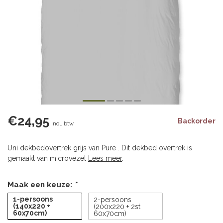
€24,95
Backorder
Incl. btw
Uni dekbedovertrek grijs van Pure . Dit dekbed overtrek is
gemaakt van microvezel
Lees meer
.
Maak een keuze:
*
1-persoons
2-persoons
(140x220 +
(200x220 + 2st
60x70cm)
60x70cm)