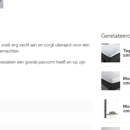
Gerelateer
voelt erg zacht aan en zorgt uiteraard voor een
To
ernachten.
10
hoeslaken een goede pasvorm heeft en op zijn
Mo
cm
Mo
cm