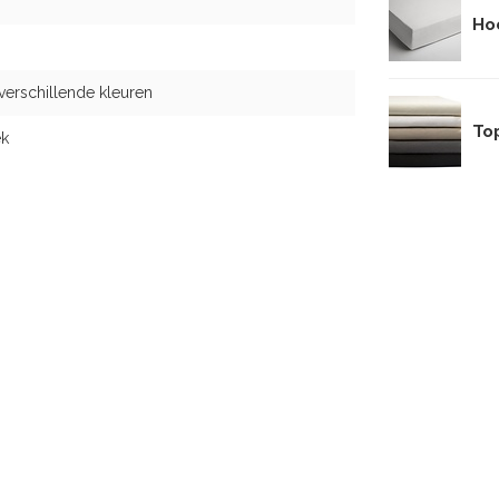
Ho
 verschillende kleuren
To
k