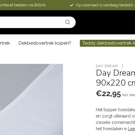
chteraf betalen via Billink
Op voorraad is vandaag besteld,
rtrek
Dekbedovertrek kopen?
Teddy dekbedovertrek 
DAY DREAM 
Day Dream
90x220 c
€22,95
Incl. bt
Het topper hoeslake
en zorgt uiteraard 
zwoele zomernachte
het hoeslaken e
Lee