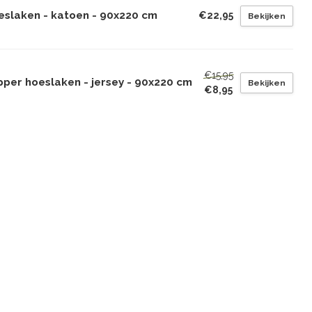
eslaken - katoen - 90x220 cm
€22,95
Bekijken
€15,95
pper hoeslaken - jersey - 90x220 cm
Bekijken
€8,95