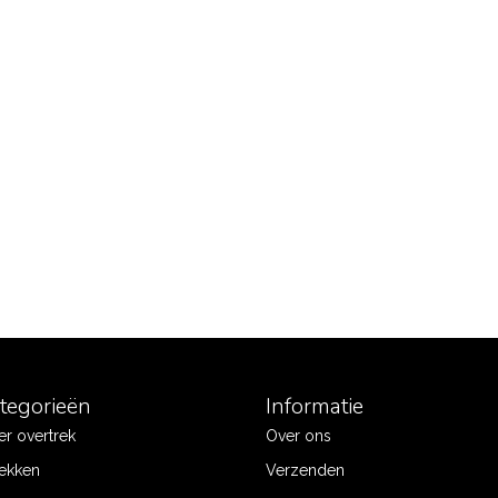
ategorieën
Informatie
r overtrek
Over ons
ekken
Verzenden