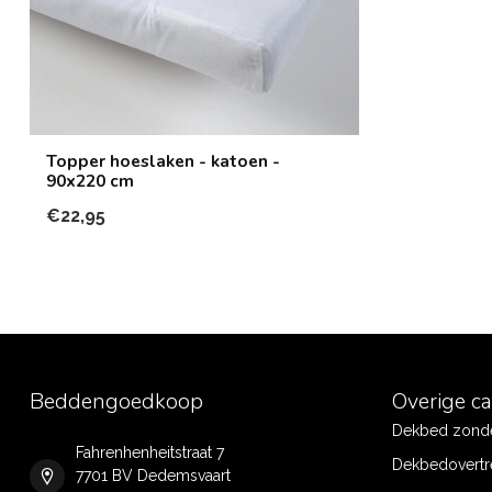
Topper hoeslaken - katoen -
90x220 cm
€22,95
Beddengoedkoop
Overige c
Dekbed zonde
Fahrenhenheitstraat 7
Dekbedovertr
7701 BV Dedemsvaart