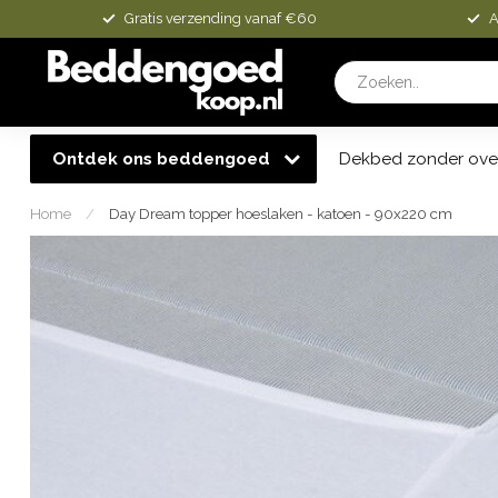
Gratis verzending vanaf €60
A
Ontdek ons beddengoed
Dekbed zonder ove
Home
/
Day Dream topper hoeslaken - katoen - 90x220 cm