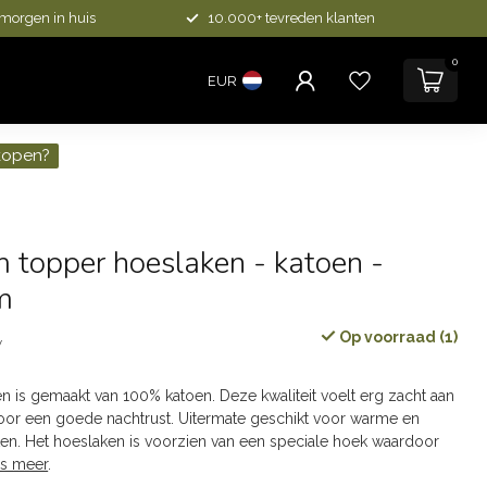
 morgen in huis
10.000+ tevreden klanten
0
EUR
kopen?
 topper hoeslaken - katoen -
m
Op voorraad (1)
w
n is gemaakt van 100% katoen. Deze kwaliteit voelt erg zacht aan
voor een goede nachtrust. Uitermate geschikt voor warme en
n. Het hoeslaken is voorzien van een speciale hoek waardoor
s meer
.