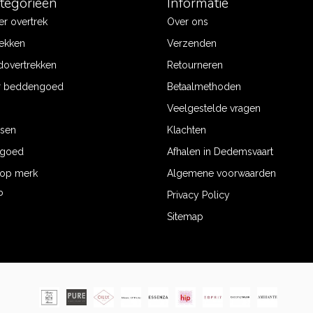
ategorieën
Informatie
r overtrek
Over ons
ekken
Verzenden
dovertrekken
Retourneren
r beddengoed
Betaalmethoden
Veelgestelde vragen
ssen
Klachten
ngoed
Afhalen in Dedemsvaart
op merk
Algemene voorwaarden
P
Privacy Policy
Sitemap