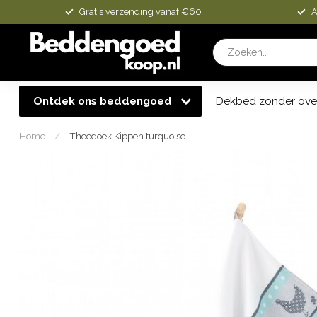
Gratis verzending vanaf €60
A
Ontdek ons beddengoed
Dekbed zonder ove
Home
/
Theedoek Kippen turquoise