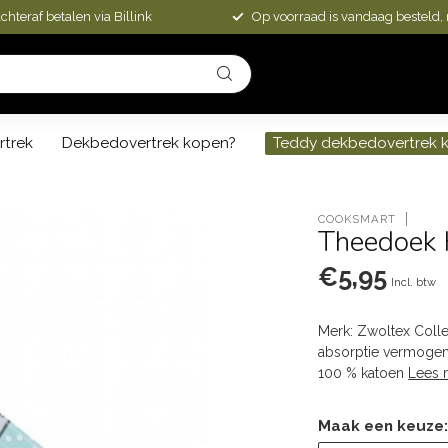
chteraf betalen via Billink
Op voorraad is vandaag besteld,
rtrek
Dekbedovertrek kopen?
Teddy dekbedovertrek 
COOKSMART
Theedoek 
€5,95
Incl. btw
Merk: Zwoltex Colle
absorptie vermogen
100 % katoen
Lees 
Maak een keuze