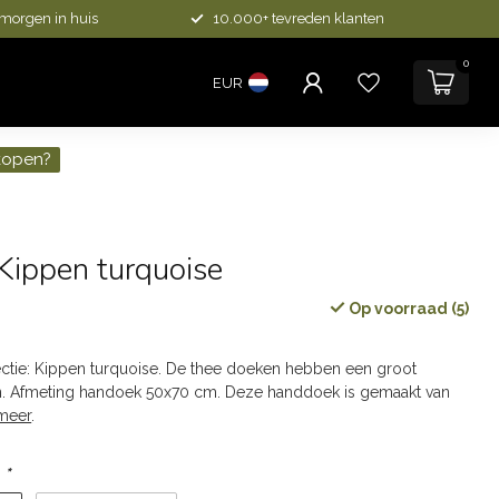
 morgen in huis
10.000+ tevreden klanten
0
EUR
kopen?
Kippen turquoise
Op voorraad (5)
ctie: Kippen turquoise. De thee doeken hebben een groot
. Afmeting handoek 50x70 cm. Deze handdoek is gemaakt van
meer
.
:
*