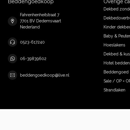
Beddengoedkoop
Overige c
Dekbed zonde
Fahrenhenheitstraat 7
Dekbedovertr
7701 BV Dedemsvaart
Nederland
Kinder dekbe
Baby & Peute
0523-617240
Hoeslakens
Dekbed & ku
06-39839602
Hotel bedde
Beddengoed 
beddengoedkoop@live.nl
Sale / OP = O
Strandlaken