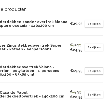
de producten
nderdekbed zonder overtrek Moana
€29,95
Bekijken
Explore oceania - 140x200 cm
€34,95
per Zings dekbedovertrek Super
Bekijken
ider - katoen - eenpersoons
€24,95
nderdekbedovertrek Vaiana -
rrior - polykatoen - 1-persoons
€19,95
Bekijken
40x200 + 65x65 cm)
€29,95
 Casa de Papel
Bekijken
nderdekbedovertrek - 140x200 cm
€20,95