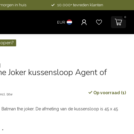
 morgen in huis
10.000+ tevreden klanten
0
EUR
kopen?
e Joker kussensloop Agent of
Op voorraad (1)
Incl. btw
 Batman the joker. De afmeting van de kussensloop is 45 x 45
:
*