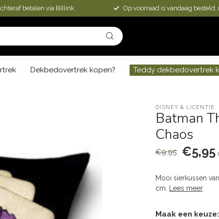
chteraf betalen via Billink
Op voorraad is vandaag besteld,
rtrek
Dekbedovertrek kopen?
Teddy dekbedovertrek 
DISNEY & LICENTIE
Batman Th
Chaos
€5,95
€9,95
Mooi sierkussen van
cm.
Lees meer
.
Maak een keuze