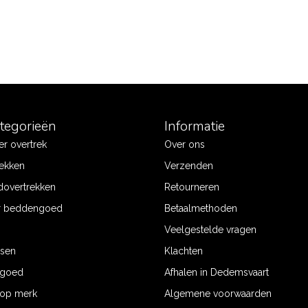
ategorieën
Informatie
r overtrek
Over ons
ekken
Verzenden
dovertrekken
Retourneren
r beddengoed
Betaalmethoden
Veelgestelde vragen
ssen
Klachten
ngoed
Afhalen in Dedemsvaart
op merk
Algemene voorwaarden