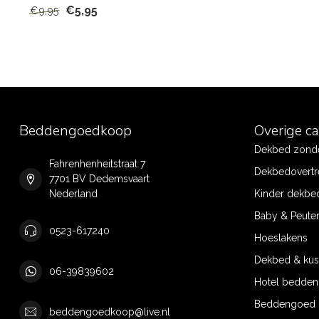
€5,95
€9,95
Beddengoedkoop
Overige c
Dekbed zonde
Fahrenhenheitstraat 7
Dekbedovertr
7701 BV Dedemsvaart
Nederland
Kinder dekbe
Baby & Peute
0523-617240
Hoeslakens
Dekbed & ku
06-39839602
Hotel bedde
Beddengoed 
beddengoedkoop@live.nl