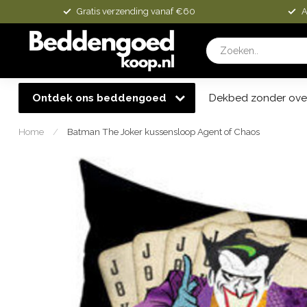
Gratis verzending vanaf €60
A
Ontdek ons beddengoed
Dekbed zonder ove
Home
/
Batman The Joker kussensloop Agent of Chaos