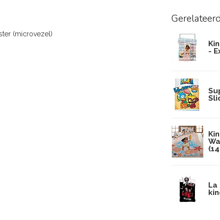
Gerelateer
ster (microvezel)
Ki
- 
Su
Sl
Ki
Wa
(1
La
ki