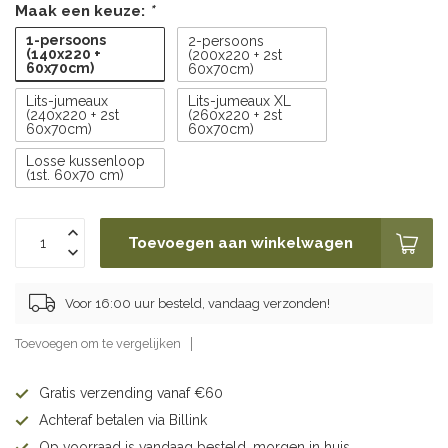
Maak een keuze:
*
1-persoons
2-persoons
(140x220 +
(200x220 + 2st
60x70cm)
60x70cm)
Lits-jumeaux
Lits-jumeaux XL
(240x220 + 2st
(260x220 + 2st
60x70cm)
60x70cm)
Losse kussenloop
(1st. 60x70 cm)
Toevoegen aan winkelwagen
Voor 16:00 uur besteld, vandaag verzonden!
Toevoegen om te vergelijken
Gratis verzending vanaf €60
Achteraf betalen via Billink
Op voorraad is vandaag besteld, morgen in huis