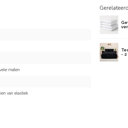
Gerelateer
Ge
ve
Te
- 
 vele maten
n van elastiek