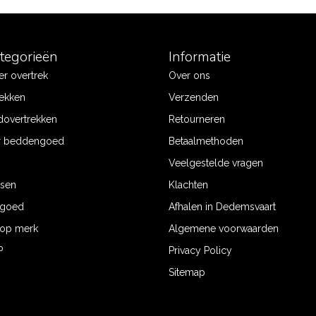
ategorieën
Informatie
r overtrek
Over ons
ekken
Verzenden
dovertrekken
Retourneren
r beddengoed
Betaalmethoden
Veelgestelde vragen
ssen
Klachten
ngoed
Afhalen in Dedemsvaart
op merk
Algemene voorwaarden
P
Privacy Policy
Sitemap