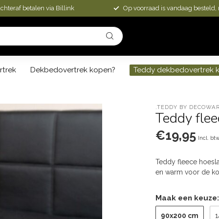
chteraf betalen via Billink
Op voorraad is vandaag besteld,
rtrek
Dekbedovertrek kopen?
Teddy dekbedovertrek 
.TEDDY BY DECOWA
Teddy flee
€19,95
Incl. bt
Teddy fleece hoesla
en warm voor de ko
Maak een keuze
90x200 cm