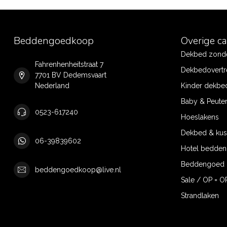
Beddengoedkoop
Overige c
Dekbed zonde
Fahrenhenheitstraat 7
Dekbedovertr
7701 BV Dedemsvaart
Nederland
Kinder dekbe
Baby & Peute
0523-617240
Hoeslakens
Dekbed & ku
06-39839602
Hotel bedde
Beddengoed 
beddengoedkoop@live.nl
Sale / OP = O
Strandlaken