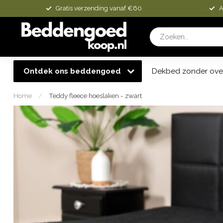
Gratis verzending vanaf €60
A
Ontdek ons beddengoed
Dekbed zonder ove
Home
/
Teddy fleece hoeslaken - zwart