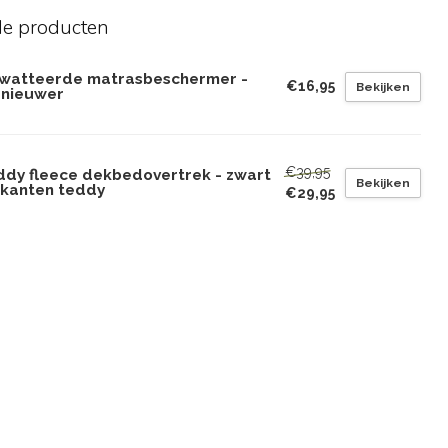
de producten
watteerde matrasbeschermer -
€16,95
Bekijken
rnieuwer
€39,95
ddy fleece dekbedovertrek - zwart
Bekijken
2 kanten teddy
€29,95