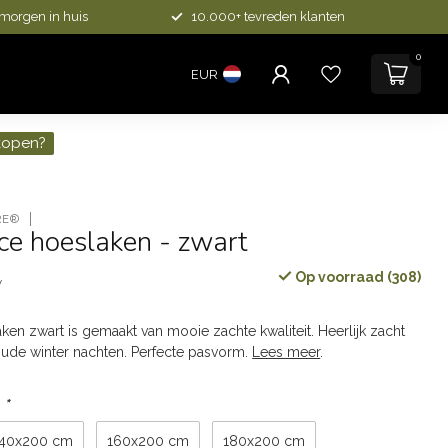
 morgen in huis
10.000+ tevreden klanten
0
EUR
kopen?
RE®
ce hoeslaken - zwart
Op voorraad (308)
w
ken zwart is gemaakt van mooie zachte kwaliteit. Heerlijk zacht
ude winter nachten. Perfecte pasvorm.
Lees meer
.
:
*
140x200 cm
160x200 cm
180x200 cm