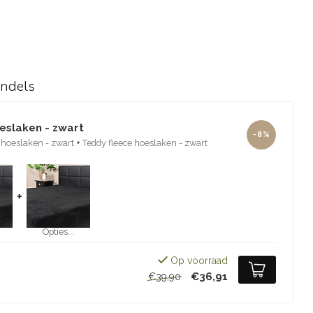
undels
eslaken - zwart
-8%
 hoeslaken - zwart
+
Teddy fleece hoeslaken - zwart
+
Opties...
Op voorraad
€36,91
€39,90