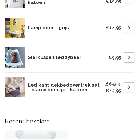
€19,95
katoen
Lamp beer - grijs
€14,95
Sierkussen teddybeer
€9,95
€69,95
Ledikant dekbedovertrek set
- blauw beertje - katoen
€42,95
Recent bekeken