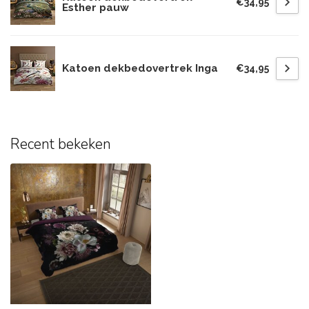
€34,95
Esther pauw
Katoen dekbedovertrek Inga
€34,95
Recent bekeken