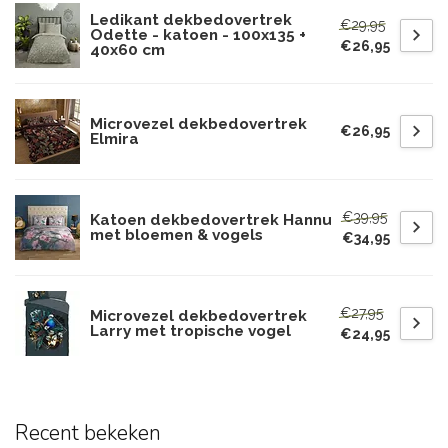
Ledikant dekbedovertrek
€29,95
Odette - katoen - 100x135 +
€26,95
40x60 cm
Microvezel dekbedovertrek
€26,95
Elmira
€39,95
Katoen dekbedovertrek Hannu
met bloemen & vogels
€34,95
€27,95
Microvezel dekbedovertrek
Larry met tropische vogel
€24,95
Recent bekeken