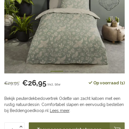
€26,95
€29,95
Op voorraad (1)
Incl. btw
Bekijk peuterdekbedovertrek Odette van zacht katoen met een
rustig natuurdessin. Comfortabel slapen en eenvoudig bestellen
bij Beddengoedkoop.nl
Lees meer
.