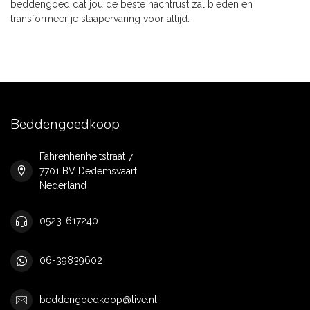
beddengoed dat jou de beste nachtrust zal bieden en
transformeer je slaapervaring voor altijd.
Beddengoedkoop
Fahrenhenheitstraat 7
7701 BV Dedemsvaart
Nederland
0523-617240
06-39839602
beddengoedkoop@live.nl