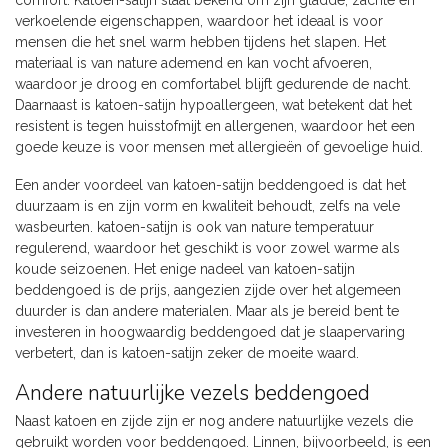
comfort. Katoen-satijn staat bekend om zijn gladde, zachte en
verkoelende eigenschappen, waardoor het ideaal is voor
mensen die het snel warm hebben tijdens het slapen. Het
materiaal is van nature ademend en kan vocht afvoeren,
waardoor je droog en comfortabel blijft gedurende de nacht.
Daarnaast is katoen-satijn hypoallergeen, wat betekent dat het
resistent is tegen huisstofmijt en allergenen, waardoor het een
goede keuze is voor mensen met allergieën of gevoelige huid.
Een ander voordeel van katoen-satijn beddengoed is dat het
duurzaam is en zijn vorm en kwaliteit behoudt, zelfs na vele
wasbeurten. katoen-satijn is ook van nature temperatuur
regulerend, waardoor het geschikt is voor zowel warme als
koude seizoenen. Het enige nadeel van katoen-satijn
beddengoed is de prijs, aangezien zijde over het algemeen
duurder is dan andere materialen. Maar als je bereid bent te
investeren in hoogwaardig beddengoed dat je slaapervaring
verbetert, dan is katoen-satijn zeker de moeite waard.
Andere natuurlijke vezels beddengoed
Naast katoen en zijde zijn er nog andere natuurlijke vezels die
gebruikt worden voor beddengoed.
Linnen
, bijvoorbeeld, is een