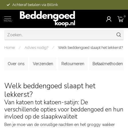
Achteraf betalen via Billink
0
MENU
Home
/
Advies nodig?
/
Welk beddengoed slaapt het lekkerst?
Over ons
Verzenden
Retourneren
Betaalmethoden
Welk beddengoed slaapt het
lekkerst?
Van katoen tot katoen-satijn: De
verschillende opties voor beddengoed en hun
invloed op de slaapkwaliteit
Ben je moe van de onrustige nachten en het groggy wakker