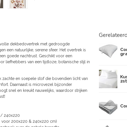
Gerelateer
tijlvolle dekbedovertrek met gedroogde
Co
n een natuurlijke, serene sfeer. Het overtrek is
gr
een goede nachtrust. Geschikt voor een
liefhebbers van een tijdloze, botanische stijl in
Ku
 zachte en soepele stof die bovendien licht van
2st
mfort. Daarnaast is microvezel bijzonder
gt snel en kreukt nauwelijks, waardoor strijken
st!
Co
 / 240x220
st. voor 200x220 & 240x220 cm)