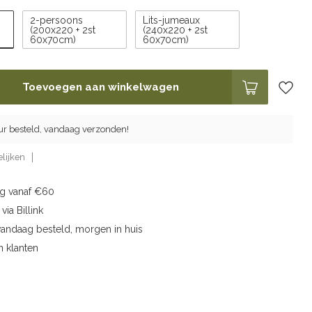
2-persoons
Lits-jumeaux
(200x220 + 2st
(240x220 + 2st
60x70cm)
60x70cm)
Toevoegen aan winkelwagen
ur besteld, vandaag verzonden!
lijken
ng vanaf €60
via Billink
vandaag besteld, morgen in huis
n klanten