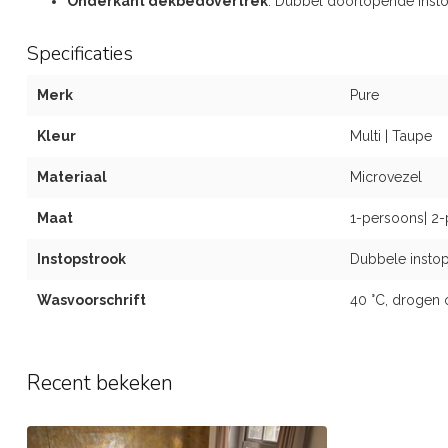
Onderkant dekbedovertrek
: Dubbel doorlopende inst
Specificaties
Merk
Pure
Kleur
Multi | Taupe
Materiaal
Microvezel
Maat
1-persoons| 2-
Instopstrook
Dubbele instop
Wasvoorschrift
40 °C, drogen 
Recent bekeken