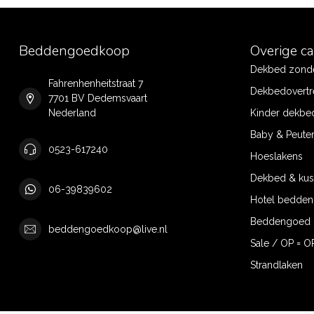
Beddengoedkoop
Overige c
Dekbed zonde
Fahrenhenheitstraat 7
Dekbedovertr
7701 BV Dedemsvaart
Nederland
Kinder dekbe
Baby & Peute
0523-617240
Hoeslakens
Dekbed & ku
06-39839602
Hotel bedde
Beddengoed 
beddengoedkoop@live.nl
Sale / OP = O
Strandlaken