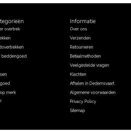
ategorieën
Informatie
r overtrek
Over ons
ekken
Verzenden
dovertrekken
Retourneren
r beddengoed
Betaalmethoden
Veelgestelde vragen
ssen
Klachten
ngoed
Afhalen in Dedemsvaart
op merk
Algemene voorwaarden
P
Privacy Policy
Sitemap