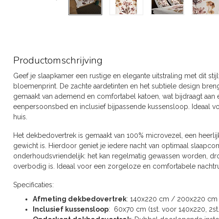
Productomschrijving
Geef je slaapkamer een rustige en elegante uitstraling met dit s
bloemenprint. De zachte aardetinten en het subtiele design brenge
gemaakt van ademend en comfortabel katoen, wat bijdraagt aan 
eenpersoonsbed en inclusief bijpassende kussensloop. Ideaal voor 
huis.
Het dekbedovertrek is gemaakt van 100% microvezel, een heerlijk
gewicht is. Hierdoor geniet je iedere nacht van optimaal slaapco
onderhoudsvriendelijk: het kan regelmatig gewassen worden, droo
overbodig is. Ideaal voor een zorgeloze en comfortabele nachtru
Specificaties:
Afmeting dekbedovertrek
: 140x220 cm / 200x220 cm
Inclusief kussensloop
: 60x70 cm (1st. voor 140x220, 2