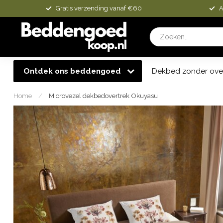
Gratis verzending vanaf €60
A
Ontdek ons beddengoed
Dekbed zonder ove
Home
/
Microvezel dekbedovertrek Okuyasu