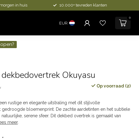
 morgen in huis
10.000+ tevreden klanten
0
EUR
kopen?
l dekbedovertrek Okuyasu
Op voorraad (2)
w
en rustige en elegante uitstraling met dit stijlvolle
 gedroogde bloemenprint. De zachte aardetinten en het subtiele
natuurlijke, serene sfeer. Dit dekbed overtrek is gemaakt van
ees meer
.
:
*