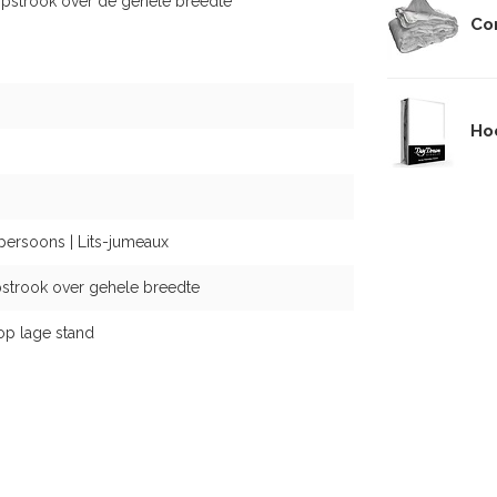
opstrook over de gehele breedte
Co
Hoe
persoons | Lits-jumeaux
strook over gehele breedte
op lage stand