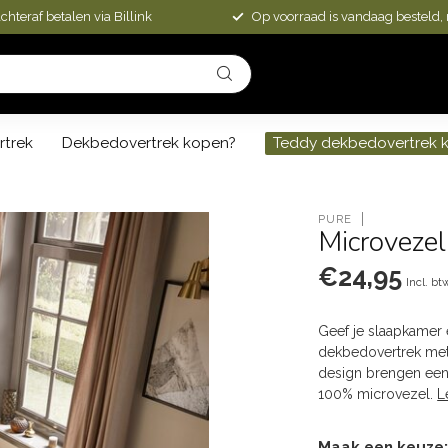
chteraf betalen via Billink
Op voorraad is vandaag besteld,
rtrek
Dekbedovertrek kopen?
Teddy dekbedovertrek 
PURE
Microveze
€24,95
Incl. bt
Geef je slaapkamer e
dekbedovertrek met
design brengen een 
100% microvezel.
L
Maak een keuze