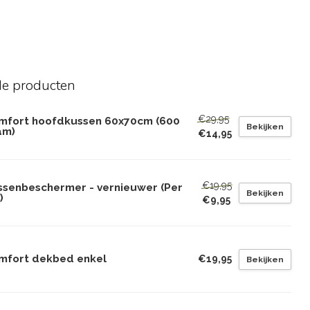
de producten
€29,95
mfort hoofdkussen 60x70cm (600
Bekijken
am)
€14,95
€19,95
ssenbeschermer - vernieuwer (Per
Bekijken
)
€9,95
mfort dekbed enkel
€19,95
Bekijken