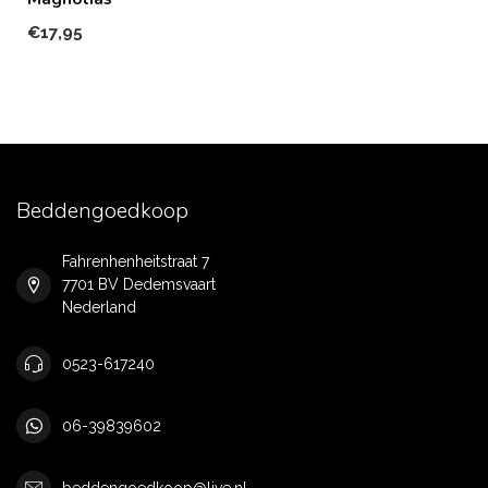
€17,95
Beddengoedkoop
Fahrenhenheitstraat 7
7701 BV Dedemsvaart
Nederland
0523-617240
06-39839602
beddengoedkoop@live.nl