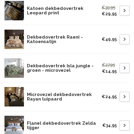
€39,95
Katoen dekbedovertrek
Leopard print
€29,95
Dekbedovertrek Raeni -
€49,95
Katoensatijn
€27,95
Dekbedovertrek Isla jungle -
groen - microvezel
€14,95
Microvezel dekbedovertrek
€24,95
Rayan luipaard
Flanel dekbedovertrek Zelda
€34,95
tijger