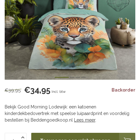
€34,95
€39,95
Backorder
Incl. btw
Bekijk Good Morning Lodewijk: een katoenen
kinderdekbedovertrek met speelse luipaardprint en voordelig
bestellen bij Beddengoedkoop.nl
Lees meer
.