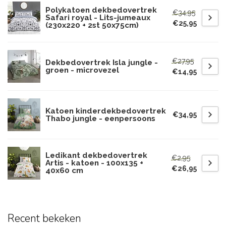
Polykatoen dekbedovertrek
€34,95
Safari royal - Lits-jumeaux
€25,95
(230x220 + 2st 50x75cm)
€27,95
Dekbedovertrek Isla jungle -
groen - microvezel
€14,95
Katoen kinderdekbedovertrek
€34,95
Thabo jungle - eenpersoons
Ledikant dekbedovertrek
€2,95
Artis - katoen - 100x135 +
€26,95
40x60 cm
Recent bekeken