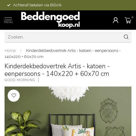
Achteraf betalen via Billink
0
MENU
Home
/
Kinderdekbedovertrek Artis - katoen - eenpersoons -
140x220 + 60x70 cm
Kinderdekbedovertrek Artis - katoen -
eenpersoons - 140x220 + 60x70 cm
GOOD MORNING