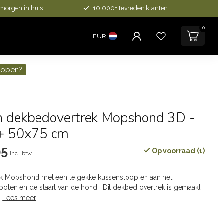
 morgen in huis
10.000+ tevreden klanten
0
EUR
kopen?
n dekbedovertrek Mopshond 3D -
+ 50x75 cm
95
Op voorraad (1)
Incl. btw
k Mopshond met een te gekke kussensloop en aan het
oten en de staart van de hond . Dit dekbed overtrek is gemaakt
.
Lees meer
.