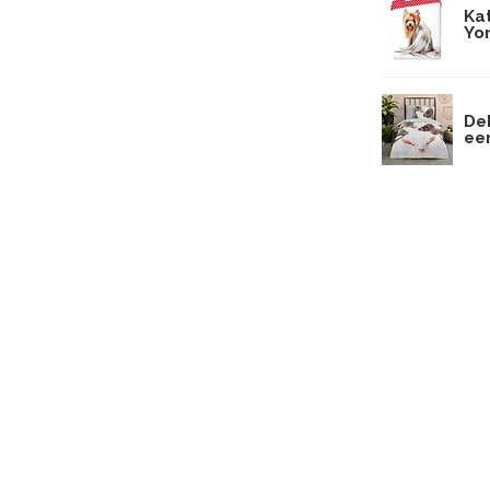
Ka
Yor
De
ee