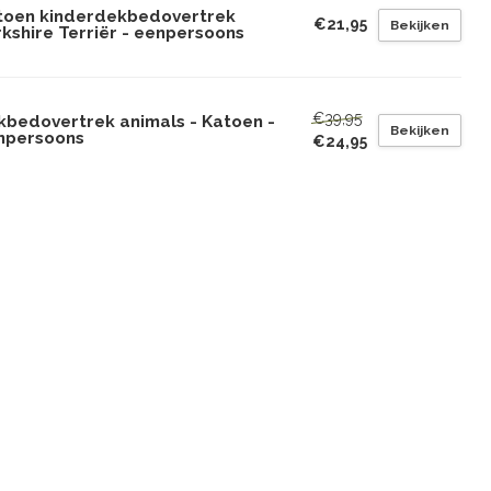
toen kinderdekbedovertrek
€21,95
Bekijken
kshire Terriër - eenpersoons
€39,95
kbedovertrek animals - Katoen -
Bekijken
npersoons
€24,95