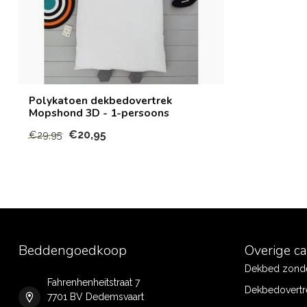
Polykatoen dekbedovertrek
Mopshond 3D - 1-persoons
€20,95
€29,95
Beddengoedkoop
Overige c
Dekbed zonde
Fahrenhenheitstraat 7
Dekbedovertr
7701 BV Dedemsvaart