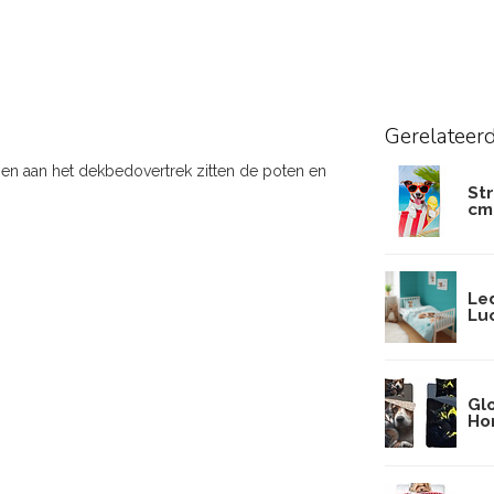
Gerelateer
n aan het dekbedovertrek zitten de poten en
St
cm
Le
Lu
Gl
Ho