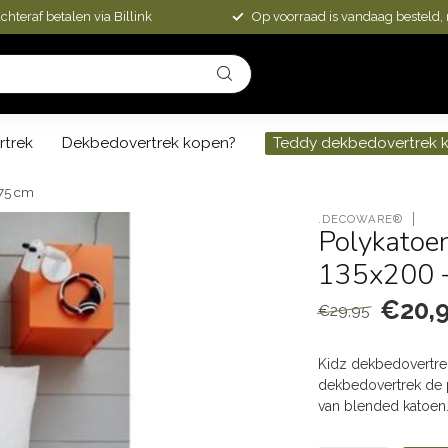
chteraf betalen via Billink
Op voorraad is vandaag besteld,
rtrek
Dekbedovertrek kopen?
Teddy dekbedovertrek 
x75 cm
.DECOWARE®
Polykatoe
135x200 
€20,
€29,95
Kidz dekbedovertre
dekbedovertrek de p
van blended katoen