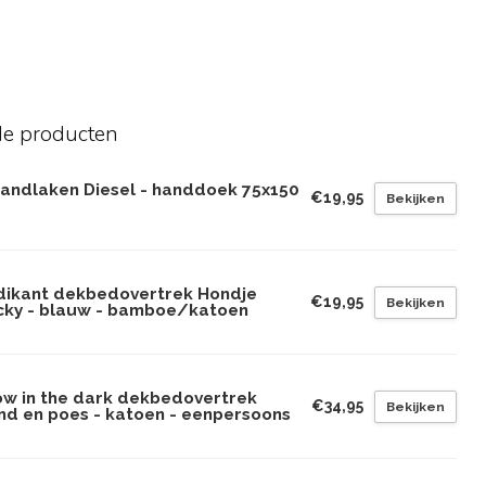
de producten
randlaken Diesel - handdoek 75x150
€19,95
Bekijken
dikant dekbedovertrek Hondje
€19,95
Bekijken
cky - blauw - bamboe/katoen
ow in the dark dekbedovertrek
€34,95
Bekijken
nd en poes - katoen - eenpersoons