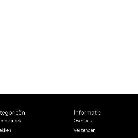
ategorieën
Informatie
r overtrek
Over ons
ekken
Verzenden