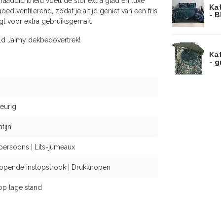
raaddichtheid voelt de stof extra glad en luxe
Ka
ed ventilerend, zodat je altijd geniet van een fris
- 
gt voor extra gebruiksgemak.
ld Jaimy dekbedovertrek!
Ka
- 
eurig
tijn
persoons | Lits-jumeaux
opende instopstrook | Drukknopen
op lage stand