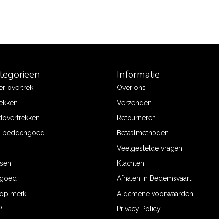
ategorieën
Informatie
r overtrek
Over ons
ekken
Verzenden
dovertrekken
Retourneren
r beddengoed
Betaalmethoden
Veelgestelde vragen
ssen
Klachten
ngoed
Afhalen in Dedemsvaart
op merk
Algemene voorwaarden
P
Privacy Policy