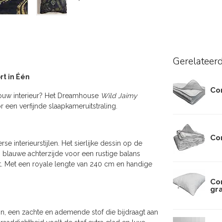
Gerelateer
t in Één
Co
 jouw interieur? Het Dreamhouse
Wild Jaimy
 een verfijnde slaapkameruitstraling.
Co
se interieurstijlen. Het sierlijke dessin op de
n blauwe achterzijde voor een rustige balans
. Met een royale lengte van 240 cm en handige
Co
gr
n, een zachte en ademende stof die bijdraagt aan