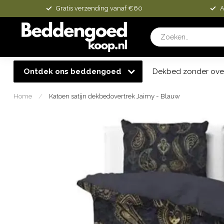
Gratis verzending vanaf €60
A
Ontdek ons beddengoed
Dekbed zonder ove
Home
/
Katoen satijn dekbedovertrek Jaimy - Blauw