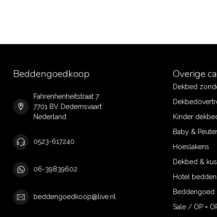
Beddengoedkoop
Overige c
Dekbed zonde
Fahrenhenheitstraat 7
Dekbedovertr
7701 BV Dedemsvaart
Nederland
Kinder dekbe
Baby & Peute
0523-617240
Hoeslakens
Dekbed & ku
06-39839602
Hotel bedde
Beddengoed 
beddengoedkoop@live.nl
Sale / OP = O