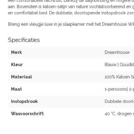
een comfortabele nachtrust. Dankzij de satijnbinding en hogere d
aan. Bovendien is katoen-satijn van nature vochtabsorberend en go
en comfortabel bed. De dubbele, doorlopende instopstrook zor
Breng een vleugje luxe in je slaapkamer met het Dreamhouse Wi
Specificaties
Merk
Dreamhouse
Kleur
Blauw | Goudkl
Materiaal
100% Katoen Sa
Maat
1-persoons| 2-
Instopstrook
Dubbele doorl
Wasvoorschrift
40 °C, drogen 