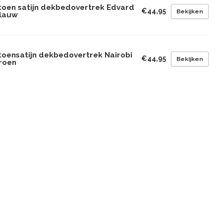
toen satijn dekbedovertrek Edvard
€44,95
Bekijken
Blauw
toensatijn dekbedovertrek Nairobi
€44,95
Bekijken
groen