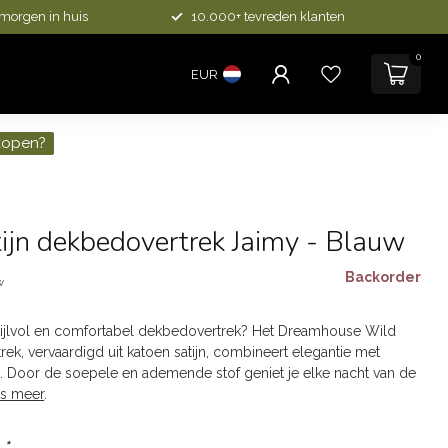
 morgen in huis
10.000+ tevreden klanten
0
EUR
kopen?
ijn dekbedovertrek Jaimy - Blauw
Backorder
w
tijlvol en comfortabel dekbedovertrek? Het Dreamhouse Wild
ek, vervaardigd uit katoen satijn, combineert elegantie met
. Door de soepele en ademende stof geniet je elke nacht van de
s meer
.
:
*