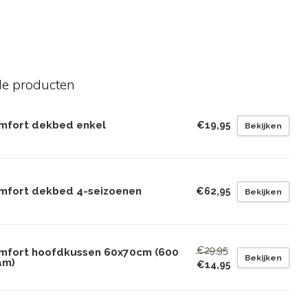
de producten
mfort dekbed enkel
€19,95
Bekijken
mfort dekbed 4-seizoenen
€62,95
Bekijken
€29,95
mfort hoofdkussen 60x70cm (600
Bekijken
am)
€14,95