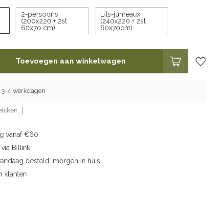
2-persoons
Lits-jumeaux
(200x220 + 2st
(240x220 + 2st
60x70 cm)
60x70cm)
Toevoegen aan winkelwagen
ng 3-4 werkdagen
lijken
ng vanaf €60
via Billink
vandaag besteld, morgen in huis
n klanten