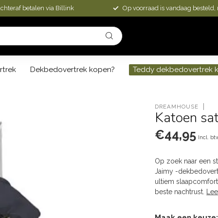
chteraf betalen via Billink
Op voorraad is vandaag besteld,
rtrek
Dekbedovertrek kopen?
Teddy dekbedovertrek 
DREAMHOUSE
Katoen sat
€44,95
Incl. bt
Op zoek naar een s
Jaimy -dekbedovertr
ultiem slaapcomfort
beste nachtrust.
Lee
Maak een keuze