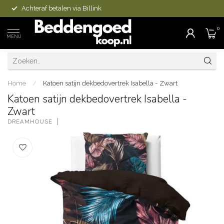
Achteraf betalen via Billink
0
MENU
Home
/
Katoen satijn dekbedovertrek Isabella - Zwart
Katoen satijn dekbedovertrek Isabella -
Zwart
DREAMHOUSE