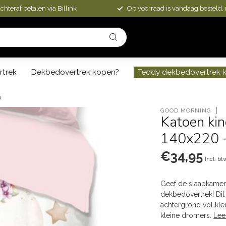
chteraf betalen via Billink
Op voorraad is vandaag besteld,
rtrek
Dekbedovertrek kopen?
Teddy dekbedovertrek 
m
GOOD MORNING
Katoen kin
140x220 
€34,95
Incl. bt
Geef de slaapkamer v
dekbedovertrek! Dit
achtergrond vol kle
kleine dromers.
Lee