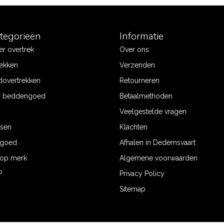
ategorieën
Informatie
r overtrek
Over ons
ekken
Verzenden
dovertrekken
Retourneren
r beddengoed
Betaalmethoden
Veelgestelde vragen
ssen
Klachten
ngoed
Afhalen in Dedemsvaart
op merk
Algemene voorwaarden
P
Privacy Policy
Sitemap