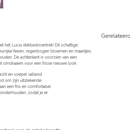
Gerelateer
met het
Lucia
dekbedovertrek! Dit schattige
eurrijke feeën, regenbogen bloemen en maantjes,
 houden. De achterkant is voorzien van een
nt omdraaien voor een frisse nieuwe look.
acht en soepel vallend
end om zijn uitstekende
an een fris en comfortabel
e onderhouden, zodat je er