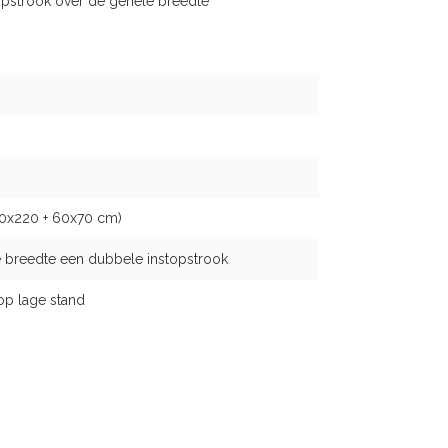
opstrook over de gehele breedte
40x220 + 60x70 cm)
 breedte een dubbele instopstrook
op lage stand