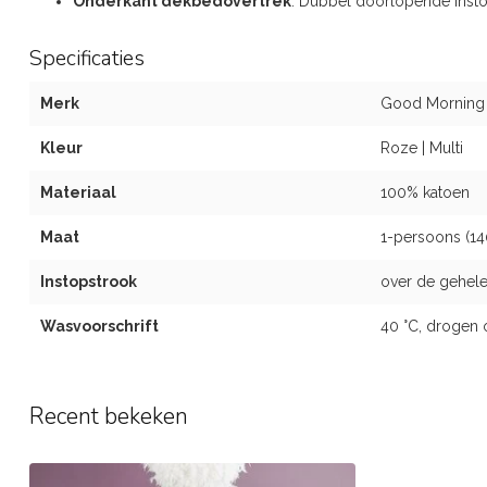
Onderkant dekbedovertrek
: Dubbel doorlopende inst
Specificaties
Merk
Good Morning
Kleur
Roze | Multi
Materiaal
100% katoen
Maat
1-persoons (1
Instopstrook
over de gehele
Wasvoorschrift
40 °C, drogen 
Recent bekeken