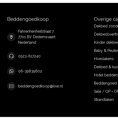
Beddengoedkoop
Overige c
Dekbed zonde
Fahrenhenheitstraat 7
Dekbedovertr
7701 BV Dedemsvaart
Nederland
Kinder dekbe
Baby & Peute
0523-617240
Hoeslakens
Dekbed & ku
06-39839602
Hotel bedde
Beddengoed 
beddengoedkoop@live.nl
Sale / OP = O
Strandlaken