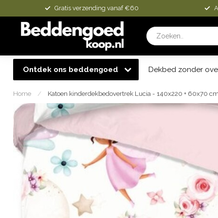
Gratis verzending vanaf €60
A
Ontdek ons beddengoed
Dekbed zonder ove
Home
/
Katoen kinderdekbedovertrek Lucia - 140x220 + 60x70 c