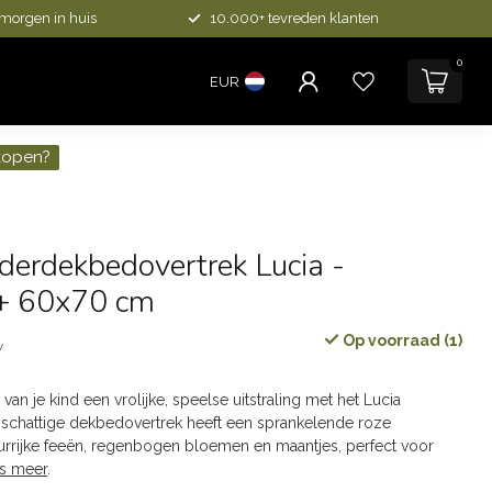
 morgen in huis
10.000+ tevreden klanten
0
EUR
kopen?
derdekbedovertrek Lucia -
+ 60x70 cm
Op voorraad (1)
w
an je kind een vrolijke, speelse uitstraling met het Lucia
 schattige dekbedovertrek heeft een sprankelende roze
urrijke feeën, regenbogen bloemen en maantjes, perfect voor
s meer
.