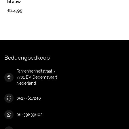
blauw
€14,95
Beddengoedkoop
Fahrenhenheitstraat 7
7701 BV Dedemsvaart
Nederland
0523-617240
06-39839602