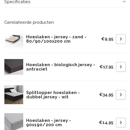
Specificaties
Gerelateerde producten
Hoeslaken - jersey - zand -
€9,95
80/90/100x200 cm
Hoeslaken - biologisch jersey -
€17,95
antraciet
Splittopper hoeslaken -
€34,95
dubbel jersey - wit
Hoeslaken - jersey -
€14,95
90x190/200 cm