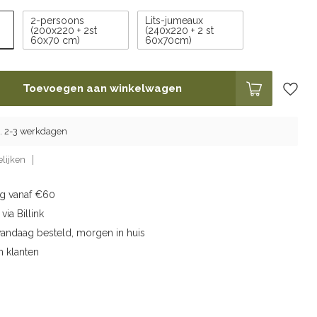
2-persoons
Lits-jumeaux
(200x220 + 2st
(240x220 + 2 st
60x70 cm)
60x70cm)
Toevoegen aan winkelwagen
g. 2-3 werkdagen
lijken
ng vanaf €60
via Billink
vandaag besteld, morgen in huis
n klanten