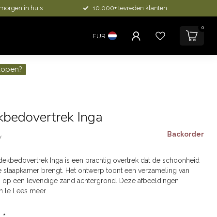
 morgen in huis
10.000+ tevreden klanten
0
EUR
kopen?
kbedovertrek Inga
Backorder
w
ekbedovertrek Inga is een prachtig overtrek dat de schoonheid
je slaapkamer brengt. Het ontwerp toont een verzameling van
 op een levendige zand achtergrond. Deze afbeeldingen
en le
Lees meer
.
:
*