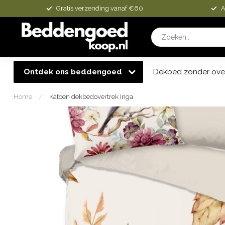
Gratis verzending vanaf €60
A
Ontdek ons beddengoed
Dekbed zonder ove
Home
/
Katoen dekbedovertrek Inga