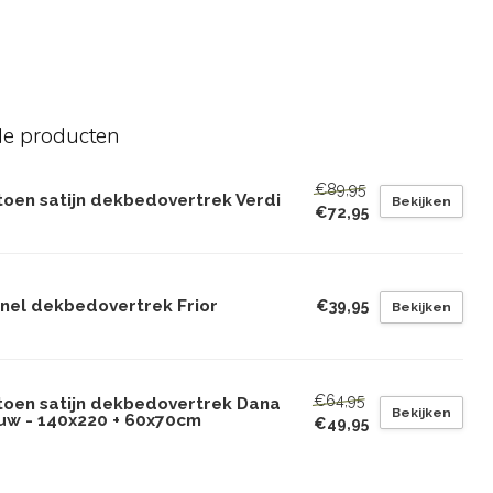
de producten
€89,95
toen satijn dekbedovertrek Verdi
Bekijken
€72,95
anel dekbedovertrek Frior
€39,95
Bekijken
€64,95
toen satijn dekbedovertrek Dana
Bekijken
uw - 140x220 + 60x70cm
€49,95