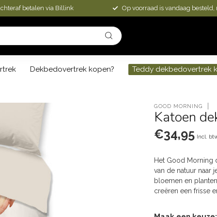
chteraf betalen via Billink
Op voorraad is vandaag besteld,
rtrek
Dekbedovertrek kopen?
Teddy dekbedovertrek 
GOOD MORNING
Katoen de
€34,95
Incl. bt
Het Good Morning d
van de natuur naar 
bloemen en planten
creëren een frisse 
Maak een keuze