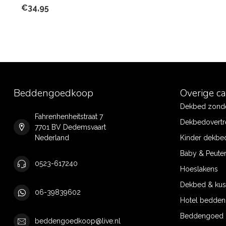
€34,95
Beddengoedkoop
Overige c
Dekbed zonde
Fahrenhenheitstraat 7
Dekbedovertr
7701 BV Dedemsvaart
Nederland
Kinder dekbe
Baby & Peute
0523-617240
Hoeslakens
Dekbed & ku
06-39839602
Hotel bedde
Beddengoed 
beddengoedkoop@live.nl