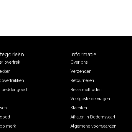
ategorieën
Informatie
r overtrek
Over ons
ekken
Verzenden
dovertrekken
Retourneren
r beddengoed
Betaalmethoden
Veelgestelde vragen
ssen
Klachten
ngoed
Afhalen in Dedemsvaart
op merk
Algemene voorwaarden