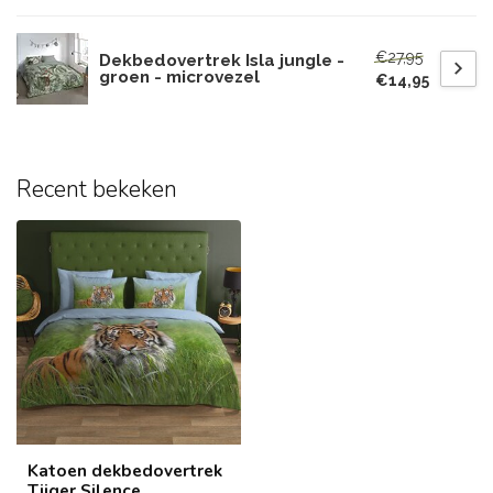
€27,95
Dekbedovertrek Isla jungle -
groen - microvezel
€14,95
Recent bekeken
Katoen dekbedovertrek
Tijger Silence