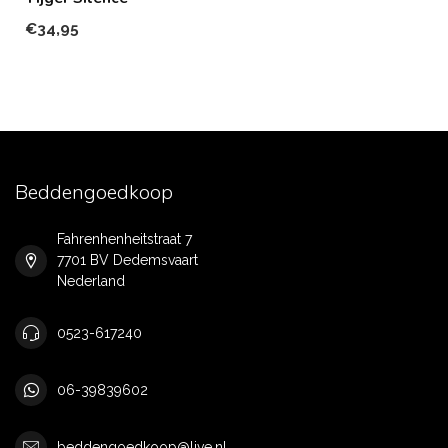
€34,95
Beddengoedkoop
Fahrenhenheitstraat 7
7701 BV Dedemsvaart
Nederland
0523-617240
06-39839602
beddengoedkoop@live.nl