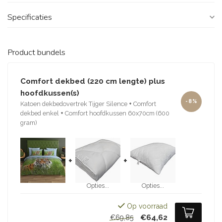
Specificaties
Product bundels
Comfort dekbed (220 cm lengte) plus
hoofdkussen(s)
-8%
Katoen dekbedovertrek Tijger Silence
+
Comfort
dekbed enkel
+
Comfort hoofdkussen 60x70cm (600
gram)
+
+
Opties...
Opties...
Op voorraad
€64,62
€69,85