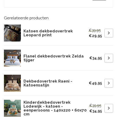
Gerelateerde producten
€39,95
Katoen dekbedovertrek
Leopard print
€29,95
Flanel dekbedovertrek Zelda
€34,95
tijger
Dekbedovertrek Raeni -
€49,95
Katoensatijn
Kinderdekbedovertrek
€39,95
Lodewijk - katoen -
eenpersoons - 140x220 + 60x70
€34,95
cm