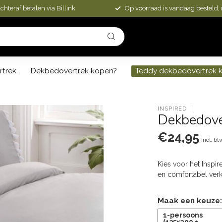
chteraf betalen via Billink
Op voorraad is vandaag besteld,
rtrek
Dekbedovertrek kopen?
Teddy dekbedovertrek 
INSPIRED
Dekbedover
€24,95
Incl. bt
Kies voor het Inspir
en comfortabel ver
Maak een keuze
1-persoons