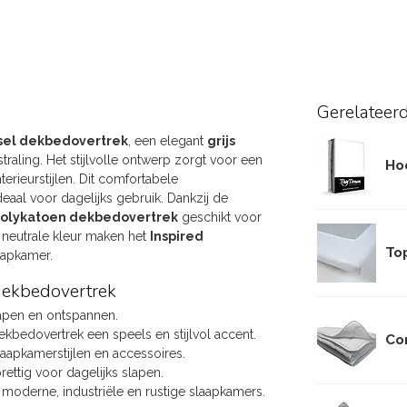
Gerelateer
ssel dekbedovertrek
, een elegant
grijs
raling. Het stijlvolle ontwerp zorgt voor een
Hoe
terieurstijlen. Dit comfortabele
eaal voor dagelijks gebruik. Dankzij de
olykatoen dekbedovertrek
geschikt voor
 neutrale kleur maken het
Inspired
To
aapkamer.
dekbedovertrek
slapen en ontspannen.
ekbedovertrek een speels en stijlvol accent.
Co
aapkamerstijlen en accessoires.
rettig voor dagelijks slapen.
 moderne, industriële en rustige slaapkamers.