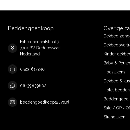
Beddengoedkoop
Overige c
Dekbed zonde
Fahrenhenheitstraat 7
Dekbedovertr
7701 BV Dedemsvaart
Nederland
Kinder dekbe
Baby & Peute
0523-617240
Hoeslakens
Dekbed & ku
06-39839602
Hotel bedde
Beddengoed 
beddengoedkoop@live.nl
Sale / OP = O
Strandlaken