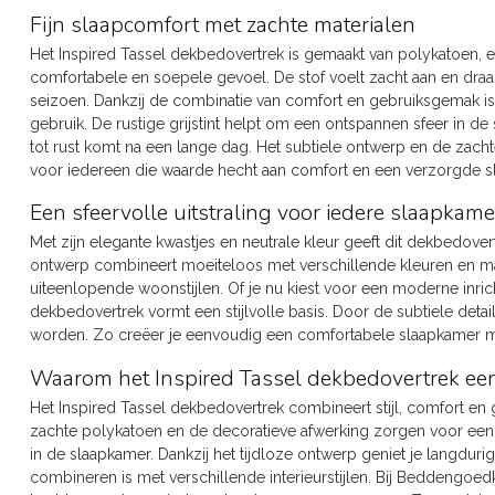
Fijn slaapcomfort met zachte materialen
Het Inspired Tassel dekbedovertrek is gemaakt van polykatoen, 
comfortabele en soepele gevoel. De stof voelt zacht aan en draagt
seizoen. Dankzij de combinatie van comfort en gebruiksgemak is 
gebruik. De rustige grijstint helpt om een ontspannen sfeer in de
tot rust komt na een lange dag. Het subtiele ontwerp en de zacht
voor iedereen die waarde hecht aan comfort en een verzorgde s
Een sfeervolle uitstraling voor iedere slaapkame
Met zijn elegante kwastjes en neutrale kleur geeft dit dekbedover
ontwerp combineert moeiteloos met verschillende kleuren en ma
uiteenlopende woonstijlen. Of je nu kiest voor een moderne inricht
dekbedovertrek vormt een stijlvolle basis. Door de subtiele deta
worden. Zo creëer je eenvoudig een comfortabele slaapkamer met
Waarom het Inspired Tassel dekbedovertrek een 
Het Inspired Tassel dekbedovertrek combineert stijl, comfort en
zachte polykatoen en de decoratieve afwerking zorgen voor een 
in de slaapkamer. Dankzij het tijdloze ontwerp geniet je langdur
combineren is met verschillende interieurstijlen. Bij Beddengoedk