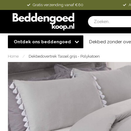
Gratis verzending vanaf €60
A
Ontdek ons beddengoed
Dekbed zonder ove
Home
/
Dekbedovertrek Tassel grijs - Polykatoen