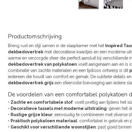
Productomschrijving
Breng rust en stijl samen in de slaapkamer met het
Inspired Ta
dekbedovertrek
met decoratieve kwastjes en een moderne uitst
warme en verzorgde sfeer die perfect aansluit bij verschillende in
dekbedovertrek van polykatoen
voelt aangenaam aan en is id
combinatie van zachte materialen en een tijdloos ontwerp is dit
p
iedereen die houdt van comfort en gemak. De subtiele details en
dekbedovertrek grijs
een sfeervolle toevoeging aan iedere sl
De voordelen van een comfortabel polykatoen 
•
Zachte en comfortabele stof
: voelt prettig aan tijdens het 
•
Decoratieve tassels met moderne uitstraling
: geven het d
•
Rustige grijze kleur
: eenvoudig te combineren met diverse sl
•
Praktisch polykatoen materiaal
: comfortabel in gebruik en p
•
Geschikt voor verschillende woonstijlen
: past goed binnen