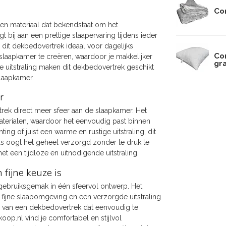
Co
een materiaal dat bekendstaat om het
 bij aan een prettige slaapervaring tijdens ieder
dit dekbedovertrek ideaal voor dagelijks
Co
 slaapkamer te creëren, waardoor je makkelijker
gr
e uitstraling maken dit dekbedovertrek geschikt
laapkamer.
r
trek direct meer sfeer aan de slaapkamer. Het
terialen, waardoor het eenvoudig past binnen
ing of juist een warme en rustige uitstraling, dit
ils oogt het geheel verzorgd zonder te druk te
 een tijdloze en uitnodigende uitstraling.
fijne keuze is
 gebruiksgemak in één sfeervol ontwerp. Het
fijne slaapomgeving en een verzorgde uitstraling
ig van een dekbedovertrek dat eenvoudig te
oop.nl vind je comfortabel en stijlvol