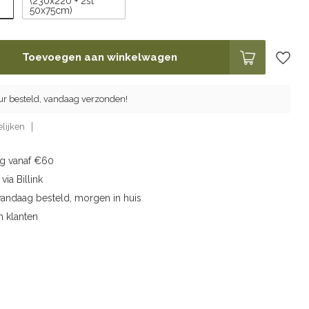
(230x220 + 2st
50x75cm)
Toevoegen aan winkelwagen
ur besteld, vandaag verzonden!
lijken
ng vanaf €60
via Billink
vandaag besteld, morgen in huis
n klanten