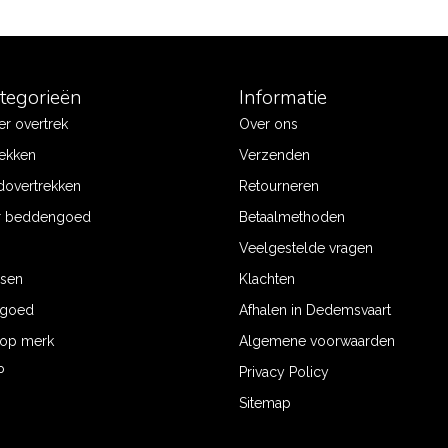
ategorieën
Informatie
r overtrek
Over ons
ekken
Verzenden
dovertrekken
Retourneren
r beddengoed
Betaalmethoden
Veelgestelde vragen
ssen
Klachten
ngoed
Afhalen in Dedemsvaart
op merk
Algemene voorwaarden
P
Privacy Policy
Sitemap