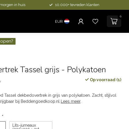
 morgen in huis
10.000+ tevreden klanten
0
EUR
kopen?
trek Tassel grijs - Polykatoen
Op voorraad (1)
w
ed Tassel dekbedovertrek in grijs van polykatoen. Zacht, stijlvol
krijgbaar bij Beddengoedkoop.nl
Lees meer
.
:
*
Lits-jumeaux