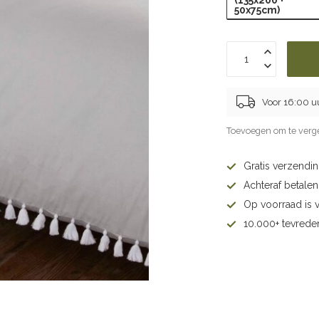
(135x200 +
50x75cm)
Voor 16:00 u
Toevoegen om te verge
Gratis verzendi
Achteraf betalen 
Op voorraad is 
10.000+ tevrede