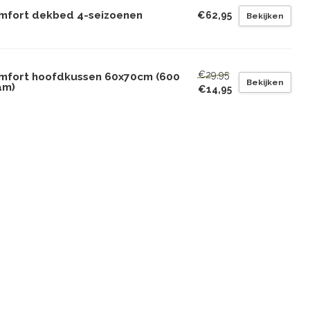
mfort dekbed 4-seizoenen
€62,95
Bekijken
€29,95
mfort hoofdkussen 60x70cm (600
Bekijken
am)
€14,95