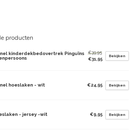
de producten
€39,95
anel kinderdekbedovertrek Pinguïns
Bekijken
eenpersoons
€31,95
nel hoeslaken - wit
€24,95
Bekijken
slaken - jersey -wit
€9,95
Bekijken