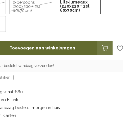
Lits-jumeaux
2-persoons
(240x220 + 2st
(200x220 + 2st
60x70cm)
60x70cm)
Toevoegen aan winkelwagen
ur besteld, vandaag verzonden!
lijken
ng vanaf €60
via Billink
vandaag besteld, morgen in huis
n klanten