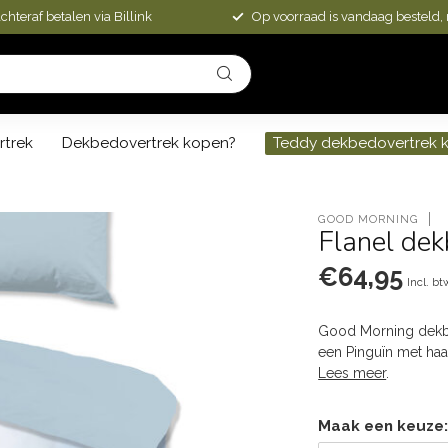
chteraf betalen via Billink
Op voorraad is vandaag besteld,
rtrek
Dekbedovertrek kopen?
Teddy dekbedovertrek 
GOOD MORNING
Flanel de
€64,95
Incl. bt
Good Morning dekbed
een Pinguïn met haa
Lees meer
.
Maak een keuze