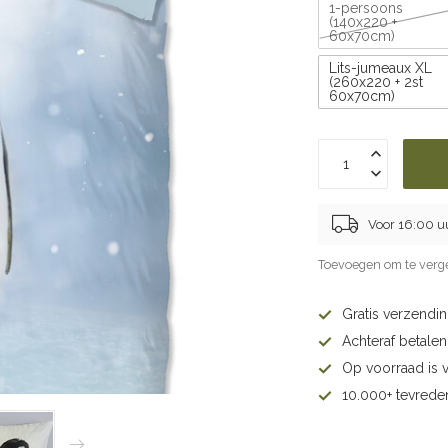
1-persoons
(140x220 +
60x70cm)
Lits-jumeaux XL
(260x220 + 2st
60x70cm)
Voor 16:00 u
Toevoegen om te verge
Gratis verzendi
Achteraf betalen 
Op voorraad is 
10.000+ tevrede