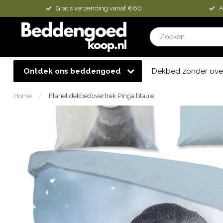
Gratis verzending vanaf €60
A
Ontdek ons beddengoed
Dekbed zonder ove
Home
/
Flanel dekbedovertrek Pinga blauw