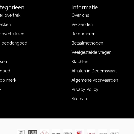
ategorieën
Informatie
r overtrek
Over ons
ekken
Verzenden
dovertrekken
Retourneren
r beddengoed
Betaalmethoden
Veelgestelde vragen
ssen
Klachten
ngoed
Afhalen in Dedemsvaart
op merk
Algemene voorwaarden
P
Privacy Policy
Sitemap