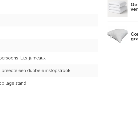
Ge
ve
Co
gr
persoons |Lits-jumeaux
 breedte een dubbele instopstrook
op lage stand