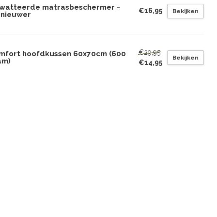
watteerde matrasbeschermer -
€16,95
Bekijken
rnieuwer
€29,95
mfort hoofdkussen 60x70cm (600
Bekijken
am)
€14,95