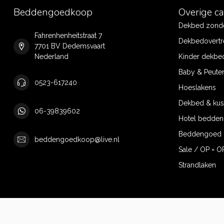
Beddengoedkoop
Overige c
Dekbed zonde
Fahrenhenheitstraat 7
Dekbedovertr
7701 BV Dedemsvaart
Nederland
Kinder dekbe
Baby & Peute
0523-617240
Hoeslakens
Dekbed & ku
06-39839602
Hotel bedde
Beddengoed 
beddengoedkoop@live.nl
Sale / OP = O
Strandlaken