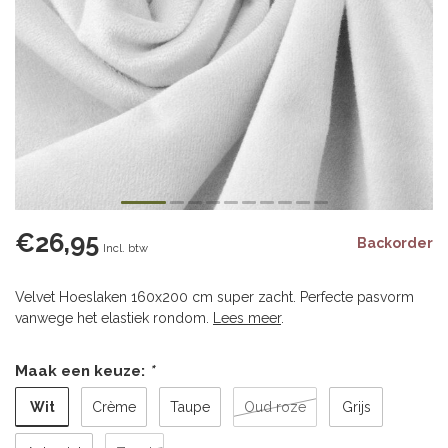
€26,95
Backorder
Incl. btw
Velvet Hoeslaken 160x200 cm super zacht. Perfecte pasvorm
vanwege het elastiek rondom.
Lees meer
.
Maak een keuze:
*
Wit
Crème
Taupe
Oud roze
Grijs