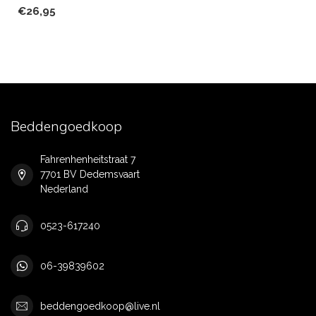
€26,95
Beddengoedkoop
Fahrenhenheitstraat 7
7701 BV Dedemsvaart
Nederland
0523-617240
06-39839602
beddengoedkoop@live.nl